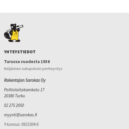
YHTEYSTIEDOT
Turussa vuodesta 1936
Neljännen sukupolven perheyritys
Rakentajan Sarokas Oy
Polttolaitoksenkatu 17
20380 Turku
02 275 2050
myynti@sarokas.fi
Y-tunnus: 0915304-6