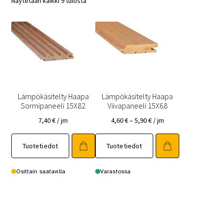
Näytetään kaikki 9 tulosta
Lämpökäsitelty Haapa
Lämpökäsitelty Haapa
Sormipaneeli 15X82
Viivapaneeli 15X68
Hintaluokka:
7,40
€
/ jm
4,60
€
–
5,90
€
/ jm
4,60 €
Tällä
Tällä
-
Tuotetiedot
Tuotetiedot
tuotteella
tuotteella
5,90 €
on
on
useampi
useampi
Osittain saatavilla
Varastossa
muunnelma.
muunnelma.
Voit
Voit
tehdä
tehdä
valinnat
valinnat