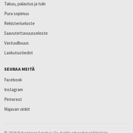
Takuu, palautus ja tuki
Pura sopimus
Rekisteriseloste
Saavutettavuusseloste
Vastuullisuus
Laskutustiedot
SEURAA MEITÄ
Facebook
Instagram
Pinterest
Majavan vinkit
© 2026 Rakentajan Sarokas Oy. Kaikki oikeudet pidätetään.