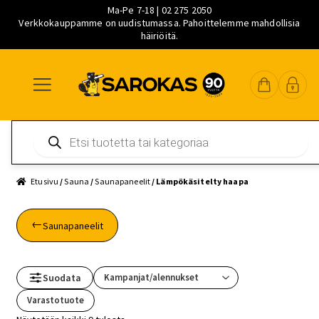
Ma-Pe 7-18 | 02 275 2050
Verkkokauppamme on uudistumassa. Pahoittelemme mahdollisia
häiriöitä.
Siirry
Siirry
Siirry
navigointiin
sisältöön
pääsisältöön
Products
search
Etusivu
/
Sauna
/
Saunapaneelit
/ Lämpökäsitelty haapa
Saunapaneelit
Suodata
Varastotuote