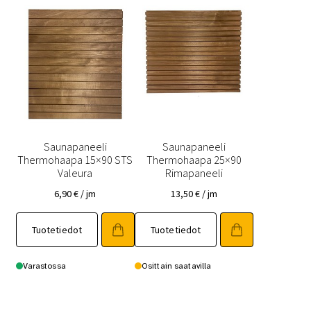
valinnat
valinnat
tuotteen
tuotteen
sivulla.
sivulla.
Saunapaneeli
Saunapaneeli
Thermohaapa 15×90 STS
Thermohaapa 25×90
Valeura
Rimapaneeli
6,90
€
/ jm
13,50
€
/ jm
Tällä
Tällä
Tuotetiedot
Tuotetiedot
tuotteella
tuotteella
on
on
useampi
useampi
Varastossa
Osittain saatavilla
muunnelma.
muunnelma.
Voit
Voit
tehdä
tehdä