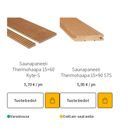
muunnelma.
muunnelma.
Voit
Voit
tehdä
tehdä
valinnat
valinnat
tuotteen
tuotteen
sivulla.
sivulla.
Saunapaneeli
Thermohaapa 15×60
Saunapaneeli
Kyte-S
Thermohaapa 15×90 STS
5,70
€
/ jm
5,95
€
/ jm
Tällä
Tällä
Tuotetiedot
Tuotetiedot
tuotteella
tuotteella
on
on
useampi
useampi
Varastossa
Osittain saatavilla
muunnelma.
muunnelma.
Voit
Voit
tehdä
tehdä