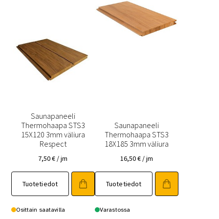
tuotteen
tuotteen
sivulla.
sivulla.
Saunapaneeli
Thermohaapa STS3
Saunapaneeli
15X120 3mm väliura
Thermohaapa STS3
Respect
18X185 3mm väliura
7,50
€
/ jm
16,50
€
/ jm
Tällä
Tällä
Tuotetiedot
Tuotetiedot
tuotteella
tuotteella
on
on
useampi
useampi
Osittain saatavilla
Varastossa