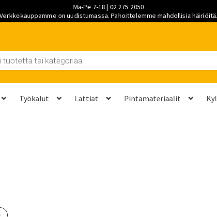
Ma-Pe 7-18 | 02 275 2050
Verkkokauppamme on uudistumassa. Pahoittelemme mahdollisia häiriöitä
Työkalut
Lattiat
Pintamateriaalit
Ky
et kannattaa vaihtaa?
Kuljetus ja työmaatoimitukset
Laskutustie
ta? Näillä 7 vaiheella saat sen kuntoon kesäksi
Ostoskori
Ota yh
palvelut
Saavutettavuusseloste
Sahaus ja mittapalvelut
Suunnitt
e