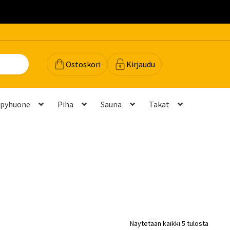
.
Ostoskori
Kirjaudu
lpyhuone
Piha
Sauna
Takat
dot
Majavan vinkit
Majavatili
Maksutavat
Meistä
teyttä
Palautukset ja vaihdot
Palvelut
Peruuttamispyyntö
elu ja mittatilausratkaisut
Takuu ja tuki
Näytetään kaikki 5 tulosta