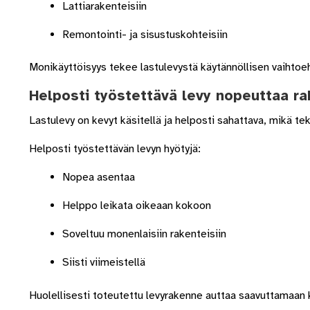
Lattiarakenteisiin
Remontointi- ja sisustuskohteisiin
Monikäyttöisyys tekee lastulevystä käytännöllisen vaihtoehd
Helposti työstettävä levy nopeuttaa r
Lastulevy on kevyt käsitellä ja helposti sahattava, mikä t
Helposti työstettävän levyn hyötyjä:
Nopea asentaa
Helppo leikata oikeaan kokoon
Soveltuu monenlaisiin rakenteisiin
Siisti viimeistellä
Huolellisesti toteutettu levyrakenne auttaa saavuttamaan 