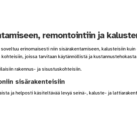
tamiseen, remontointiin ja kaluste
soveltuu erinomaisesti niin sisärakentamiseen, kalusteisiin kuin e
 kohteisiin, joissa tarvitaan käytännöllistä ja kustannustehokasta
laisiin rakennus- ja sisustuskohteisiin.
niin sisärakenteisiin
sta ja helposti käsiteltävää levyä seinä-, kaluste- ja lattiarakent