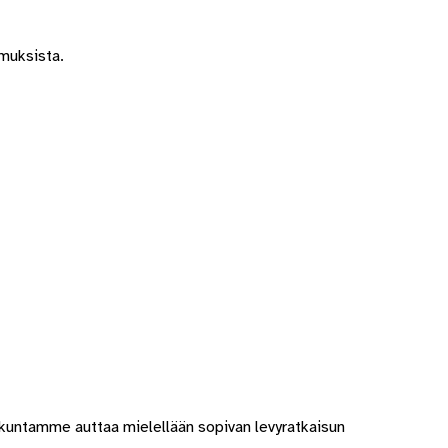
imuksista.
ökuntamme auttaa mielellään sopivan levyratkaisun