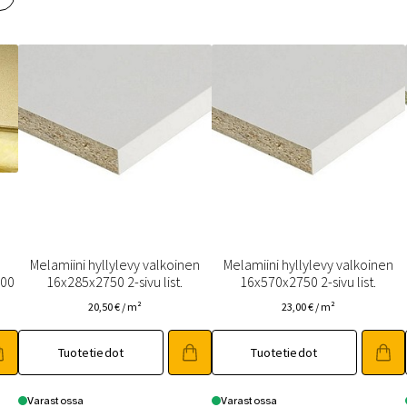
 saat saunan puupinnat taas siisteiksi
Usein kysytyt kysymykset 
Melamiini hyllylevy valkoinen
Melamiini hyllylevy valkoinen
400
16x285x2750 2-sivu list.
16x570x2750 2-sivu list.
20,50
€
/ m²
23,00
€
/ m²
Tuotetiedot
Tuotetiedot
Varastossa
Varastossa