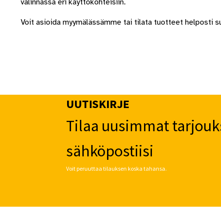
valinnassa eri käyttökohteisiin.
Voit asioida myymälässämme tai tilata tuotteet helposti
UUTISKIRJE
Tilaa uusimmat tarjouk
sähköpostiisi
Voit peruuttaa tilauksen koska tahansa.