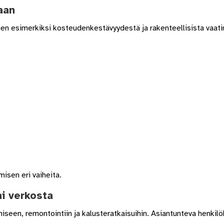
aan
ippuen esimerkiksi kosteudenkestävyydestä ja rakenteellisista vaat
misen eri vaiheita.
i verkosta
iseen, remontointiin ja kalusteratkaisuihin. Asiantunteva henkil