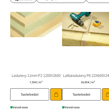
Toimitustavat- ja kulut
Tummuneet tai kuivat lauteet? Näin
Lastulevy 11mm P2 1200X2600
Lattialastulevy P6 22X600X2
7,50
€
/ m²
16,00
€
/ m²
Tuotetiedot
Tuotetiedot
Varastossa
Varastossa