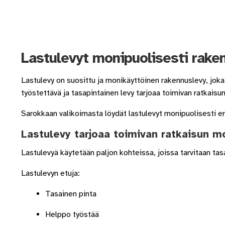
Lastulevyt monipuolisesti raken
Lastulevy on suosittu ja monikäyttöinen rakennuslevy, joka 
työstettävä ja tasapintainen levy tarjoaa toimivan ratkaisun
Sarokkaan valikoimasta löydät lastulevyt monipuolisesti eri
Lastulevy tarjoaa toimivan ratkaisun mo
Lastulevyä käytetään paljon kohteissa, joissa tarvitaan tasai
Lastulevyn etuja:
Tasainen pinta
Helppo työstää