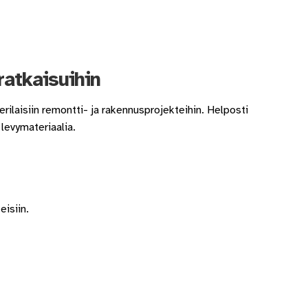
ratkaisuihin
rilaisiin remontti- ja rakennusprojekteihin. Helposti
 levymateriaalia.
eisiin.