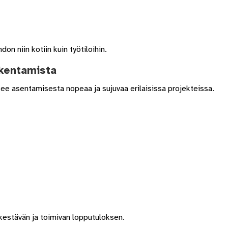
on niin kotiin kuin työtiloihin.
akentamista
ekee asentamisesta nopeaa ja sujuvaa erilaisissa projekteissa.
kestävän ja toimivan lopputuloksen.