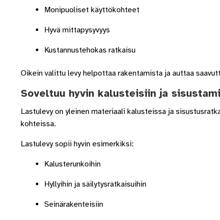
Monipuoliset käyttökohteet
Hyvä mittapysyvyys
Kustannustehokas ratkaisu
Oikein valittu levy helpottaa rakentamista ja auttaa saavu
Soveltuu hyvin kalusteisiin ja sisustam
Lastulevy on yleinen materiaali kalusteissa ja sisustusratk
kohteissa.
Lastulevy sopii hyvin esimerkiksi:
Kalusterunkoihin
Hyllyihin ja säilytysratkaisuihin
Seinärakenteisiin