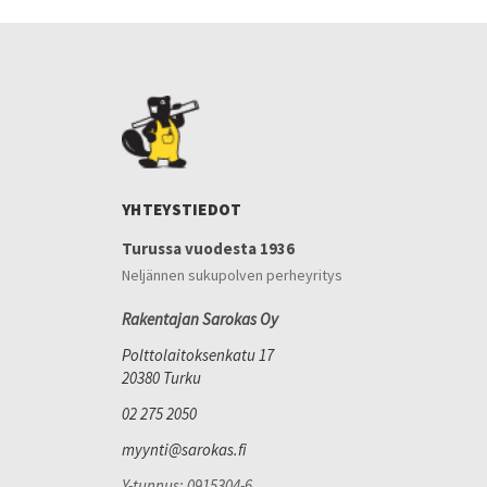
YHTEYSTIEDOT
Turussa vuodesta 1936
Neljännen sukupolven perheyritys
Rakentajan Sarokas Oy
Polttolaitoksenkatu 17
20380 Turku
02 275 2050
myynti@sarokas.fi
Y-tunnus: 0915304-6