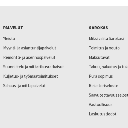
PALVELUT
SAROKAS
Yleistä
Miksi valita Sarokas?
Myynti- ja asiantuntijapalvelut
Toimitus ja nouto
Remontti- ja asennuspalvelut
Maksutavat
Suunnittelu ja mittatilausratkaisut
Takuu, palautus ja tuk
Kuljetus- ja työmaatoimitukset
Pura sopimus
Sahaus- ja mittapalvelut
Rekisteriseloste
Saavutettavuusselos
Vastuullisuus
Laskutustiedot