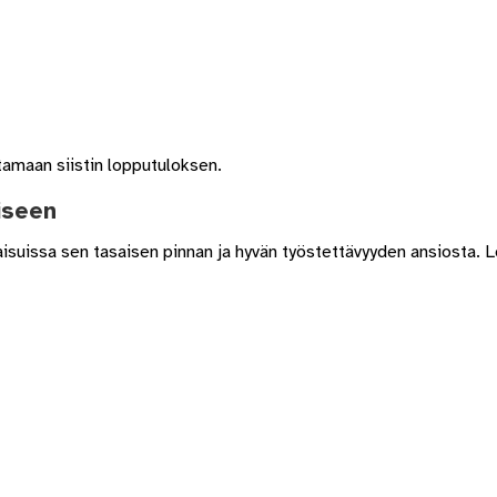
ttamaan siistin lopputuloksen.
iseen
aisuissa sen tasaisen pinnan ja hyvän työstettävyyden ansiosta. L