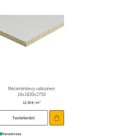
(FAQ)
Vastuullisuus
Yhteystiedot
Melamiinilevy valkoinen
16x1830x2750
12,50
€
/ m²
Tuotetiedot
Varastossa