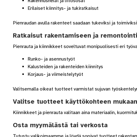
Rakennushelat ja liitososat
Erilaiset kiinnitys- ja tukiratkaisut
Pienraudan avulla rakenteet saadaan tukeviksi ja toimiviksi
Ratkaisut rakentamiseen ja remontointi
Pienrauta ja kiinnikkeet soveltuvat monipuolisesti eri työva
Runko- ja asennustyöt
Kalusteiden ja rakenteiden kiinnitys
Korjaus- ja viimeistelytyöt
Valitsemalla oikeat tuotteet varmistat sujuvan työskentely
Valitse tuotteet käyttökohteen mukaa
Kiinnikkeet ja pienrauta valitaan aina materiaalin, kuormit
Osta myymälästä tai verkosta
Tutustu valikoimaamme ja löydä sopivat tuotteet rakenta