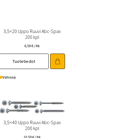
3,5×20 Uppo Ruuvi Abc-Spax
200 kpl
6,50
€
/ ltk
Tuotetiedot
Vähissä
3,5×40 Uppo Ruuvi Abc-Spax
200 kpl
10,50
€
/ ltk