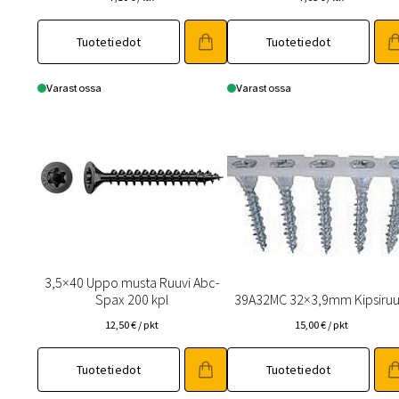
Tuotetiedot
Tuotetiedot
Varastossa
Varastossa
3,5×40 Uppo musta Ruuvi Abc-
Spax 200 kpl
39A32MC 32×3,9mm Kipsiruu
12,50
€
/ pkt
15,00
€
/ pkt
Tuotetiedot
Tuotetiedot