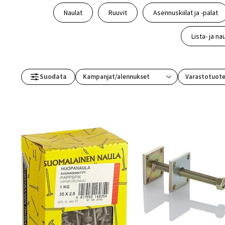
Naulat
Ruuvit
Asennuskiilat ja -palat
Lista- ja na
Suodata
Varastotuot