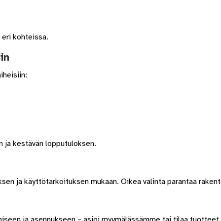
 eri kohteissa.
in
iheisiin:
n ja kestävän lopputuloksen.
n
uksen ja käyttötarkoituksen mukaan. Oikea valinta parantaa rakente
miseen ja asennukseen – asioi myymälässämme tai tilaa tuottee