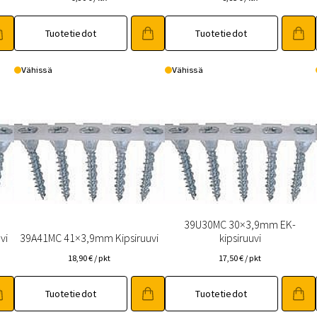
Tuotetiedot
Tuotetiedot
Vähissä
Vähissä
39U30MC 30×3,9mm EK-
vi
39A41MC 41×3,9mm Kipsiruuvi
kipsiruuvi
18,90
€
/ pkt
17,50
€
/ pkt
Tuotetiedot
Tuotetiedot