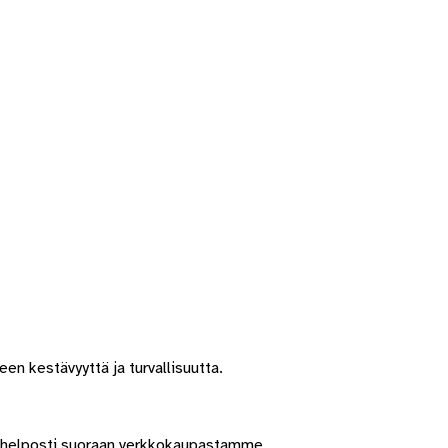
en kestävyyttä ja turvallisuutta.
t helposti suoraan verkkokaupastamme.