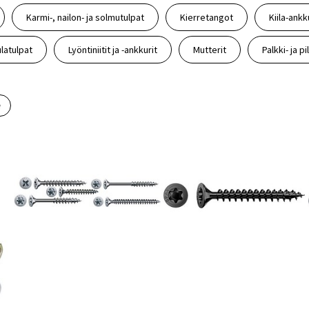
Karmi-, nailon- ja solmutulpat
Kierretangot
Kiila-ankk
ulatulpat
Lyöntiniitit ja -ankkurit
Mutterit
Palkki- ja p
e