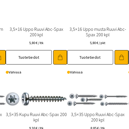
mm
3,5×16 Uppo Ruuvi Abc-Spax
3,5×16 Uppo musta Ruuvi Abc-
200 kpl
Spax 200 kpl
5,80
€
/ ltk
5,80
€
/ pkt
Tuotetiedot
Tuotetiedot
Vähissä
Vähissä
x
3,5×35 Kupu Ruuvi Abc-Spax 200
3,5×35 Uppo Ruuvi Abc-Spax
kpl
200 kpl
9,30
€
/ ltk
8,85
€
/ ltk