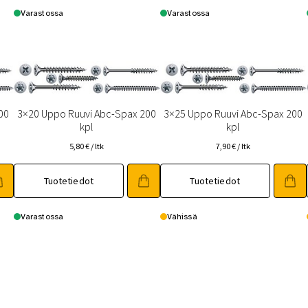
Varastossa
Varastossa
00
3×20 Uppo Ruuvi Abc-Spax 200
3×25 Uppo Ruuvi Abc-Spax 200
kpl
kpl
5,80
€
/ ltk
7,90
€
/ ltk
Tuotetiedot
Tuotetiedot
Varastossa
Vähissä