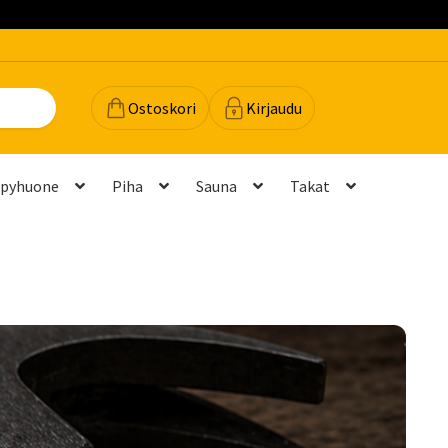
Ostoskori
Kirjaudu
lpyhuone
Piha
Sauna
Takat
dot
Majavan vinkit
Majavatili
Maksutavat
Meistä
teyttä
Palautukset ja vaihdot
Palvelut
Peruuttamispyyntö
elu ja mittatilausratkaisut
Takuu ja tuki
(FAQ)
Vastuullisuus
Yhteystiedot