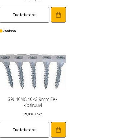
Tuotetiedot
Vähissä
39U40MC 40×3,9mm EK-
kipsiruuvi
19,00
€
/ pkt
Tuotetiedot