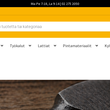
Ma-Pe 7-18, La 9-14 | 02 275 2050
Työkalut
Lattiat
Pintamateriaalit
Ky
et kannattaa vaihtaa?
Kuljetus ja työmaatoimitukset
Laskutustie
ta? Näillä 7 vaiheella saat sen kuntoon kesäksi
Ostoskori
Ota yh
palvelut
Saavutettavuusseloste
Sahaus ja mittapalvelut
Suunnitt
 saat saunan puupinnat taas siisteiksi
Usein kysytyt kysymykset 