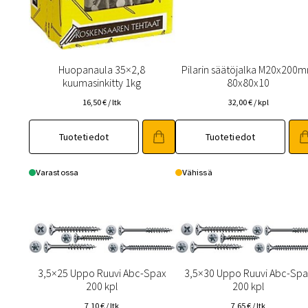
Huopanaula 35×2,8
Pilarin säätöjalka M20x200
kuumasinkitty 1kg
80x80x10
16,50
€
/ ltk
32,00
€
/ kpl
Tuotetiedot
Tuotetiedot
Varastossa
Vähissä
3,5×25 Uppo Ruuvi Abc-Spax
3,5×30 Uppo Ruuvi Abc-Spa
200 kpl
200 kpl
7,10
€
/ ltk
7,65
€
/ ltk