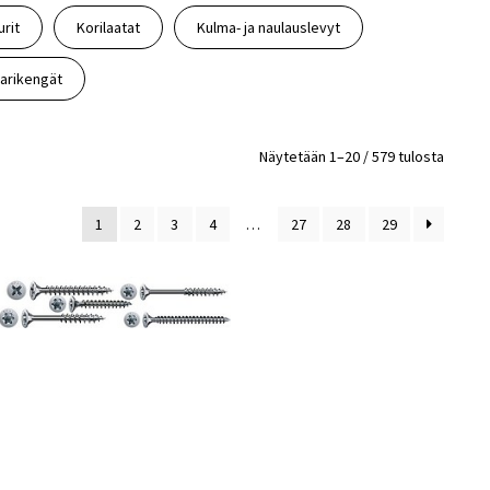
urit
Korilaatat
Kulma- ja naulauslevyt
ilarikengät
Näytetään 1–20 / 579 tulosta
1
2
3
4
…
27
28
29