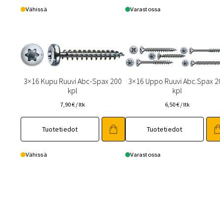
Vähissä
Varastossa
3×16 Kupu Ruuvi Abc-Spax 200
3×16 Uppo Ruuvi Abc.Spax 2
kpl
kpl
7,90
€
/ ltk
6,50
€
/ ltk
Tuotetiedot
Tuotetiedot
Vähissä
Varastossa