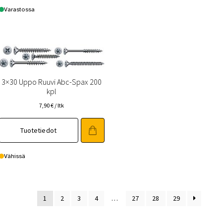
Varastossa
3×30 Uppo Ruuvi Abc-Spax 200
kpl
7,90
€
/ ltk
Tuotetiedot
Vähissä
1
2
3
4
…
27
28
29