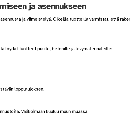
tamiseen ja asennukseen
sennusta ja viimeistelyä. Oikeilla tuotteilla varmistat, että rake
sta löydät tuotteet puulle, betonille ja levymateriaaleille:
estävän lopputuloksen.
ennustöitä. Valikoimaan kuuluu muun muassa: