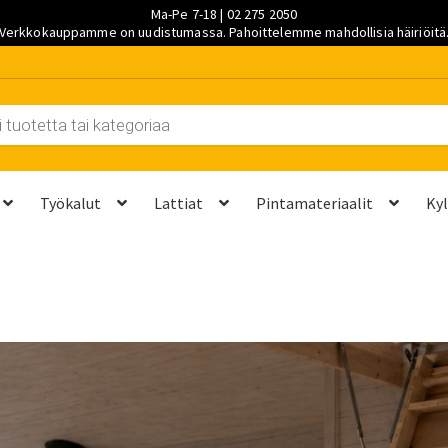
Ma-Pe 7-18 | 02 275 2050
Verkkokauppamme on uudistumassa. Pahoittelemme mahdollisia häiriöitä
Työkalut
Lattiat
Pintamateriaalit
Ky
et kannattaa vaihtaa?
Kuljetus ja työmaatoimitukset
Laskutustie
ta? Näillä 7 vaiheella saat sen kuntoon kesäksi
Ostoskori
Ota yh
palvelut
Saavutettavuusseloste
Sahaus ja mittapalvelut
Suunnitt