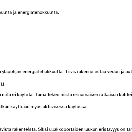
vuutta ja energiatehokkuutta.
läpohjan energiatehokkuutta. Tiivis rakenne estää vedon ja aut
su
n niitä ei käytetä. Tämä tekee niistä erinomaisen ratkaisun kohteisii
tkän käyttöiän myös aktiivisessa käytössä.
ista rakenteista. Siksi ullakkoportaiden luukun eristävyys on tä