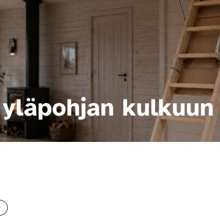
 saat saunan puupinnat taas siisteiksi
Usein kysytyt kysymykset 
e