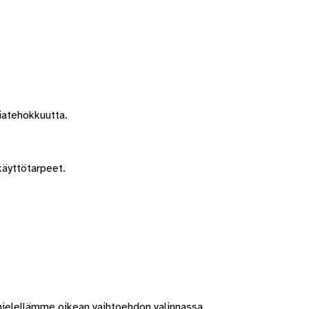
iatehokkuutta.
käyttötarpeet.
mielellämme oikean vaihtoehdon valinnassa.