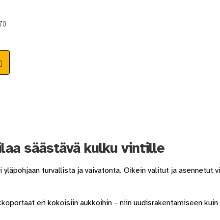
70
ilaa säästävä kulku vintille
yläpohjaan turvallista ja vaivatonta. Oikein valitut ja asennetut 
oportaat eri kokoisiin aukkoihin – niin uudisrakentamiseen kuin 