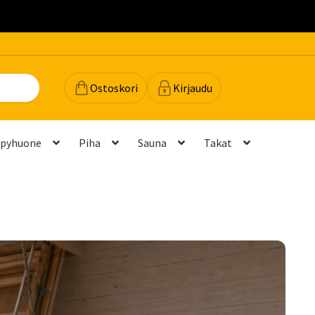
.
Ostoskori
Kirjaudu
lpyhuone
Piha
Sauna
Takat
dot
Majavan vinkit
Majavatili
Maksutavat
Meistä
teyttä
Palautukset ja vaihdot
Palvelut
Peruuttamispyyntö
elu ja mittatilausratkaisut
Takuu ja tuki