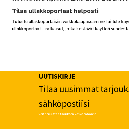
Tilaa ullakkoportaat helposti
Tutustu ullakkoportaisiin verkkokaupassamme tai tule kä
ullakkoportaat – ratkaisut, jotka kestävät käyttöä vuodest
UUTISKIRJE
Tilaa uusimmat tarjouk
sähköpostiisi
Voit peruuttaa tilauksen koska tahansa.