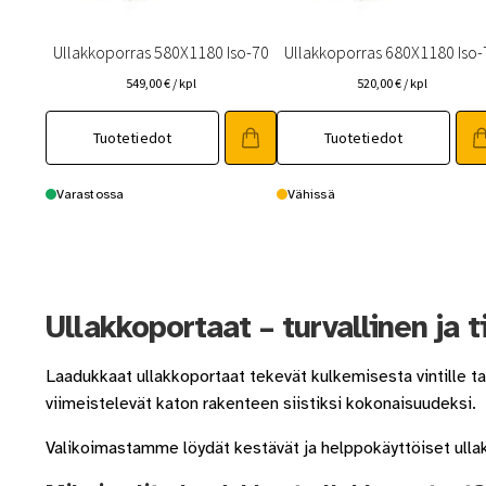
Ullakkoporras 580X1180 Iso-70
Ullakkoporras 680X1180 Iso-
549,00
€
/ kpl
520,00
€
/ kpl
Tuotetiedot
Tuotetiedot
Varastossa
Vähissä
Ullakkoportaat – turvallinen ja t
Laadukkaat ullakkoportaat tekevät kulkemisesta vintille tai 
viimeistelevät katon rakenteen siistiksi kokonaisuudeksi.
Valikoimastamme löydät kestävät ja helppokäyttöiset ullakk