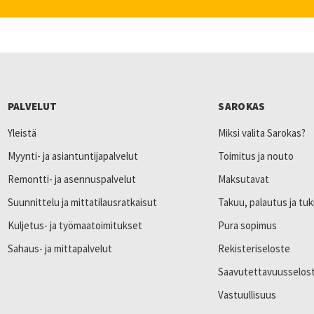
PALVELUT
SAROKAS
Yleistä
Miksi valita Sarokas?
Myynti- ja asiantuntijapalvelut
Toimitus ja nouto
Remontti- ja asennuspalvelut
Maksutavat
Suunnittelu ja mittatilausratkaisut
Takuu, palautus ja tuk
Kuljetus- ja työmaatoimitukset
Pura sopimus
Sahaus- ja mittapalvelut
Rekisteriseloste
Saavutettavuusselos
Vastuullisuus