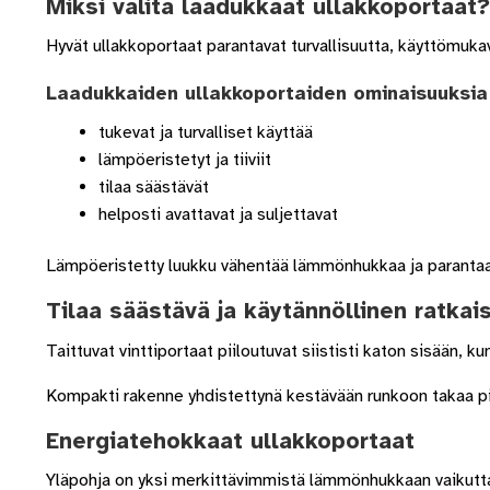
Miksi valita laadukkaat ullakkoportaat?
Hyvät ullakkoportaat parantavat turvallisuutta, käyttömuka
Laadukkaiden ullakkoportaiden ominaisuuksia
tukevat ja turvalliset käyttää
lämpöeristetyt ja tiiviit
tilaa säästävät
helposti avattavat ja suljettavat
Lämpöeristetty luukku vähentää lämmönhukkaa ja parantaa y
Tilaa säästävä ja käytännöllinen ratkai
Taittuvat vinttiportaat piiloutuvat siististi katon sisään, ku
Kompakti rakenne yhdistettynä kestävään runkoon takaa pi
Energiatehokkaat ullakkoportaat
Yläpohja on yksi merkittävimmistä lämmönhukkaan vaikuttav