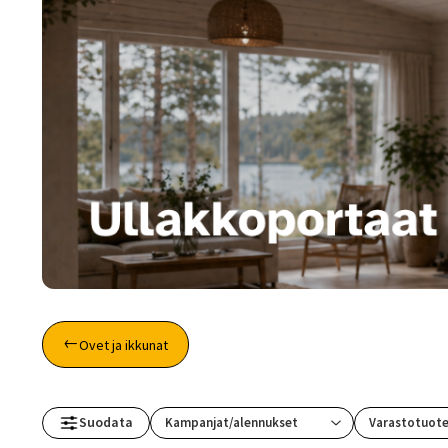
Toimitustavat- ja kulut
Tummuneet tai kuivat lauteet? Näin
Ovet ja ikkunat
Suodata
Varastotuot