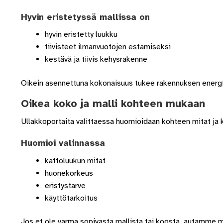
Hyvin eristetyssä mallissa on
hyvin eristetty luukku
tiivisteet ilmanvuotojen estämiseksi
kestävä ja tiivis kehysrakenne
Oikein asennettuna kokonaisuus tukee rakennuksen energ
Oikea koko ja malli kohteen mukaan
Ullakkoportaita valittaessa huomioidaan kohteen mitat ja 
Huomioi valinnassa
kattoluukun mitat
huonekorkeus
eristystarve
käyttötarkoitus
Jos et ole varma sopivasta mallista tai koosta, autamme 