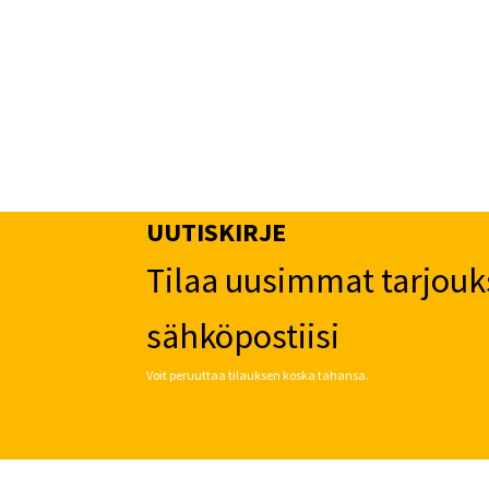
UUTISKIRJE
Tilaa uusimmat tarjouk
sähköpostiisi
Voit peruuttaa tilauksen koska tahansa.