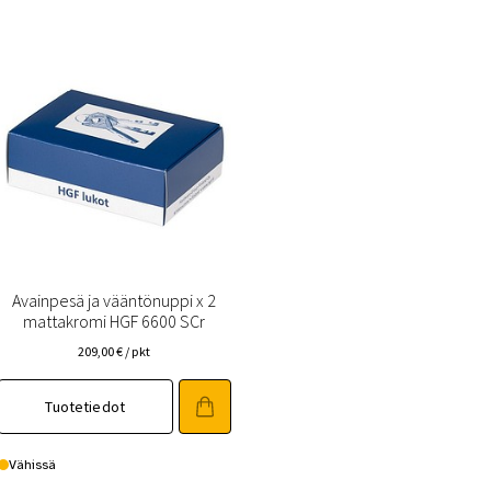
Avainpesä ja vääntönuppi x 2
mattakromi HGF 6600 SCr
209,00
€
/ pkt
Tuotetiedot
Vähissä