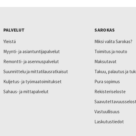
PALVELUT
SAROKAS
Yleistä
Miksi valita Sarokas?
Myynti- ja asiantuntijapalvelut
Toimitus ja nouto
Remontti- ja asennuspalvelut
Maksutavat
Suunnittelu ja mittatilausratkaisut
Takuu, palautus ja tuk
Kuljetus- ja työmaatoimitukset
Pura sopimus
Sahaus- ja mittapalvelut
Rekisteriseloste
Saavutettavuusselos
Vastuullisuus
Laskutustiedot