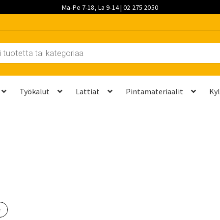
Ma-Pe 7-18, La 9-14 | 02 275 2050
Työkalut
Lattiat
Pintamateriaalit
Ky
et kannattaa vaihtaa?
Kuljetus ja työmaatoimitukset
Laskutustie
ta? Näillä 7 vaiheella saat sen kuntoon kesäksi
Ostoskori
Ota yh
palvelut
Saavutettavuusseloste
Sahaus ja mittapalvelut
Suunnitt
e
 saat saunan puupinnat taas siisteiksi
Usein kysytyt kysymykset 