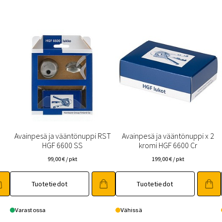
Avainpesä ja vääntönuppi RST
Avainpesä ja vääntönuppi x 2
HGF 6600 SS
kromi HGF 6600 Cr
99,00
€
/ pkt
199,00
€
/ pkt
Tuotetiedot
Tuotetiedot
Varastossa
Vähissä