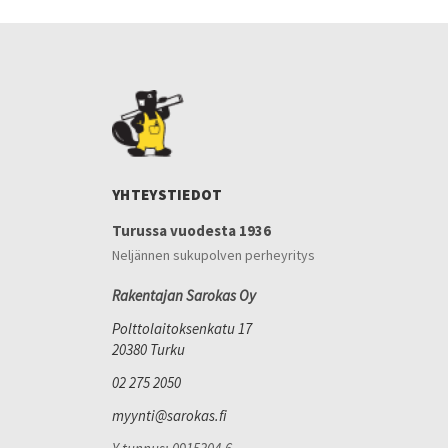
YHTEYSTIEDOT
Turussa vuodesta 1936
Neljännen sukupolven perheyritys
Rakentajan Sarokas Oy
Polttolaitoksenkatu 17
20380 Turku
02 275 2050
myynti@sarokas.fi