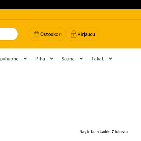
Ostoskori
Kirjaudu
lpyhuone
Piha
Sauna
Takat
dot
Majavan vinkit
Majavatili
Maksutavat
Meistä
teyttä
Palautukset ja vaihdot
Palvelut
Peruuttamispyyntö
elu ja mittatilausratkaisut
Takuu ja tuki
Näytetään kaikki 7 tulosta
(FAQ)
Vastuullisuus
Yhteystiedot