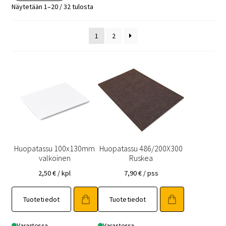
Näytetään 1–20 / 32 tulosta
1
2
Huopatassu 100x130mm
Huopatassu 486/200X300
valkoinen
Ruskea
2,50
€
/ kpl
7,90
€
/ pss
Tuotetiedot
Tuotetiedot
Varastossa
Varastossa