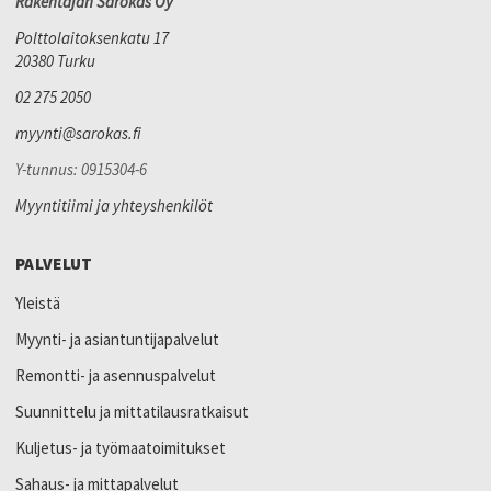
Rakentajan Sarokas Oy
Polttolaitoksenkatu 17
20380 Turku
02 275 2050
myynti@sarokas.fi
Y-tunnus: 0915304-6
Myyntitiimi ja yhteyshenkilöt
PALVELUT
Yleistä
Myynti- ja asiantuntijapalvelut
Remontti- ja asennuspalvelut
Suunnittelu ja mittatilausratkaisut
Kuljetus- ja työmaatoimitukset
Sahaus- ja mittapalvelut