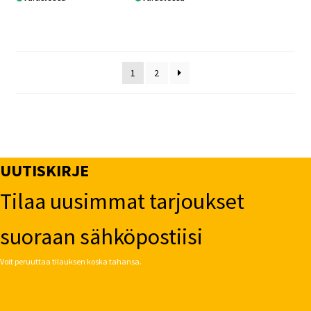
1
2
UUTISKIRJE
Tilaa uusimmat tarjoukset
suoraan sähköpostiisi
Voit peruuttaa tilauksen koska tahansa.