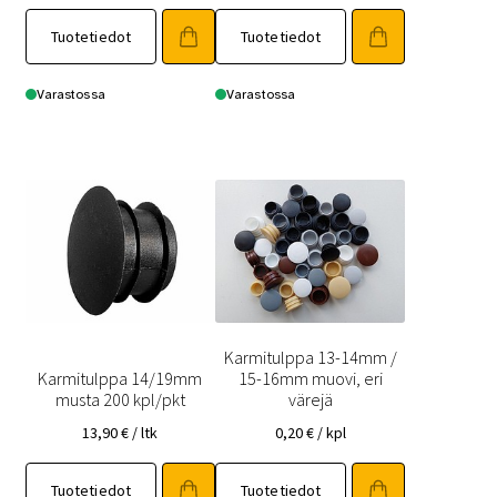
Tuotetiedot
Tuotetiedot
Varastossa
Varastossa
Karmitulppa 13-14mm /
Karmitulppa 14/19mm
15-16mm muovi, eri
musta 200 kpl/pkt
värejä
13,90
€
/ ltk
0,20
€
/ kpl
Tuotetiedot
Tuotetiedot