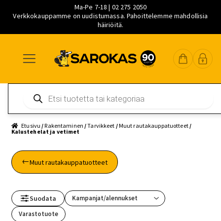
Ma-Pe 7-18 | 02 275 2050
Verkkokauppamme on uudistumassa. Pahoittelemme mahdollisia
häiriöitä.
Siirry
Siirry
Siirry
navigointiin
sisältöön
pääsisältöön
Products
search
Etusivu
/
Rakentaminen
/
Tarvikkeet
/
Muut rautakauppatuotteet
/
Kalustehelat ja vetimet
Muut rautakauppatuotteet
Suodata
Varastotuote