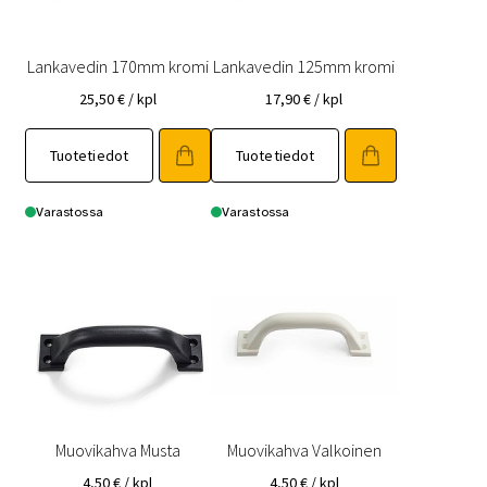
Lankavedin 170mm kromi
Lankavedin 125mm kromi
25,50
€
/ kpl
17,90
€
/ kpl
Tuotetiedot
Tuotetiedot
Varastossa
Varastossa
Muovikahva Musta
Muovikahva Valkoinen
4,50
€
/ kpl
4,50
€
/ kpl