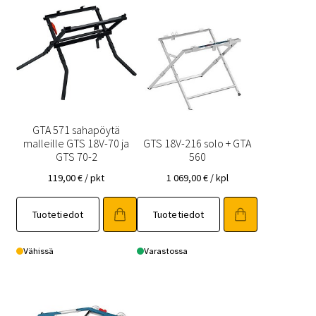
GTA 571 sahapöytä
malleille GTS 18V-70 ja
GTS 18V-216 solo + GTA
GTS 70-2
560
119,00
€
/ pkt
1 069,00
€
/ kpl
Tuotetiedot
Tuotetiedot
Vähissä
Varastossa