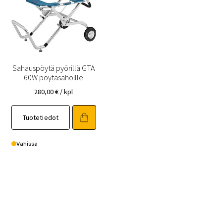
Sahauspöytä pyörillä GTA
60W pöytäsahoille
280,00
€
/ kpl
Tuotetiedot
Vähissä