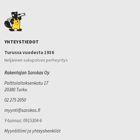
YHTEYSTIEDOT
Turussa vuodesta 1936
Neljännen sukupolven perheyritys
Rakentajan Sarokas Oy
Polttolaitoksenkatu 17
20380 Turku
02 275 2050
myynti@sarokas.fi
Y-tunnus: 0915304-6
Myyntitiimi ja yhteyshenkilöt