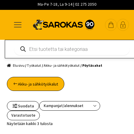
Ma-Pe 7-18, La 9-14 | 02 275 2050
Siirry
Siirry
Siirry
navigointiin
sisältöön
pääsisältöön
Products
search
Etusivu
/
Työkalut
/
Akku- ja sähkötyökalut
/ Pöytäsahat
Akku- ja sähkötyökalut
Suodata
Varastotuote
Näytetään kaikki 3 tulosta