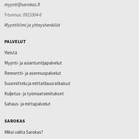
myynti@sarokas.fi
Y-tunnus: 0915304-6
Myyntitiimi ja yhteyshenkilöt
PALVELUT
Yleistä
Myynti- ja asiantuntijapalvelut
Remontti- ja asennuspalvelut
Suunnittelu ja mittatilausratkaisut
Kuljetus- ja työmaatoimitukset
Sahaus- ja mittapalvelut
SAROKAS
Miksi valita Sarokas?