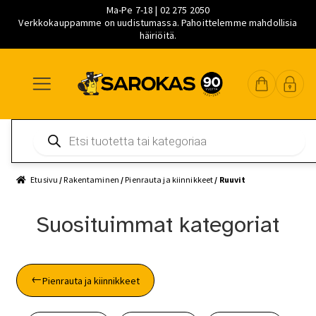
Ma-Pe 7-18 | 02 275 2050
Verkkokauppamme on uudistumassa. Pahoittelemme mahdollisia
häiriöitä.
Siirry
Siirry
Siirry
navigointiin
sisältöön
pääsisältöön
Products
search
Etusivu
/
Rakentaminen
/
Pienrauta ja kiinnikkeet
/ Ruuvit
Suosituimmat kategoriat
Pienrauta ja kiinnikkeet