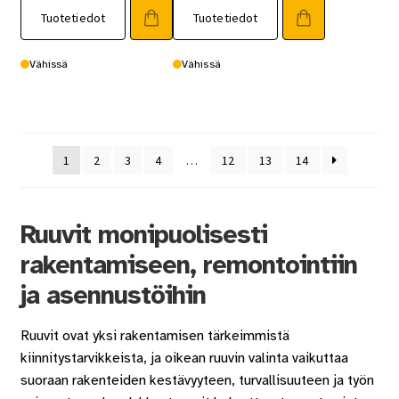
Tuotetiedot
Tuotetiedot
Vähissä
Vähissä
1
2
3
4
…
12
13
14
Ruuvit monipuolisesti
rakentamiseen, remontointiin
ja asennustöihin
Ruuvit ovat yksi rakentamisen tärkeimmistä
kiinnitystarvikkeista, ja oikean ruuvin valinta vaikuttaa
suoraan rakenteiden kestävyyteen, turvallisuuteen ja työn