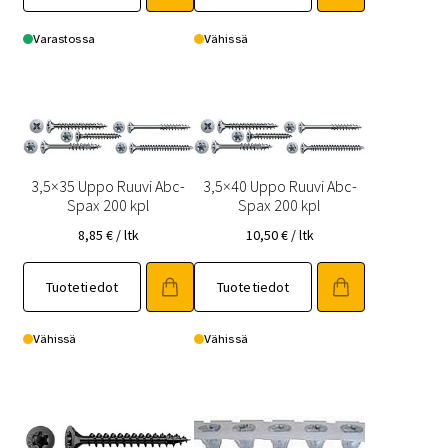
Varastossa
Vähissä
3,5×35 Uppo Ruuvi Abc-
3,5×40 Uppo Ruuvi Abc-
Spax 200 kpl
Spax 200 kpl
8,85
€
/ ltk
10,50
€
/ ltk
Tuotetiedot
Tuotetiedot
Vähissä
Vähissä