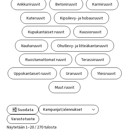
Ankkuriruuvit
Betoniruuvit
Karmiruuvit
Kateruuvit
Kipsilevy- ja hobauruuvit
Kupukantaiset ruuvit
Kuusioruuvit
Nauharuuvit
Ohutlevy- ja litteäkantaruuvit
Ruostumattomat ruuvit
Terassiruuvit
Uppokantaiset ruuvit
Uraruuvit
Yleisruuvit
Muut ruuvit
Suodata
Varastotuote
Näytetään 1–20 / 270 tulosta