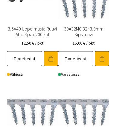
3,5×40 Uppo musta Ruuvi
39A32MC 32×3,9mm
Abc-Spax 200 kpl
Kipsiruuvi
12,50
€
/ pkt
15,00
€
/ pkt
Tuotetiedot
Tuotetiedot
Vähissä
Varastossa