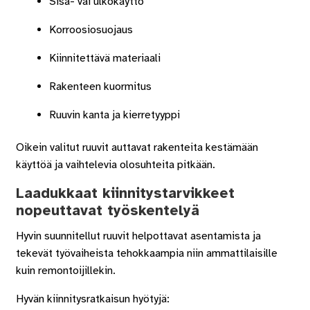
Sisä- vai ulkokäyttö
Korroosiosuojaus
Kiinnitettävä materiaali
Rakenteen kuormitus
Ruuvin kanta ja kierretyyppi
Oikein valitut ruuvit auttavat rakenteita kestämään
käyttöä ja vaihtelevia olosuhteita pitkään.
Laadukkaat kiinnitystarvikkeet
nopeuttavat työskentelyä
Hyvin suunnitellut ruuvit helpottavat asentamista ja
tekevät työvaiheista tehokkaampia niin ammattilaisille
kuin remontoijillekin.
Hyvän kiinnitysratkaisun hyötyjä: