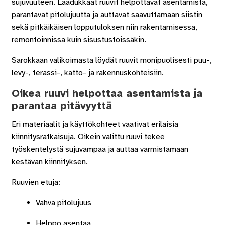
sujuvuuteen. Laadukkaat ruuvit helpottavat asentamista,
parantavat pitolujuutta ja auttavat saavuttamaan siistin
sekä pitkäikäisen lopputuloksen niin rakentamisessa,
remontoinnissa kuin sisustustöissäkin.
Sarokkaan valikoimasta löydät ruuvit monipuolisesti puu-,
levy-, terassi-, katto- ja rakennuskohteisiin.
Oikea ruuvi helpottaa asentamista ja
parantaa pitävyyttä
Eri materiaalit ja käyttökohteet vaativat erilaisia
kiinnitysratkaisuja. Oikein valittu ruuvi tekee
työskentelystä sujuvampaa ja auttaa varmistamaan
kestävän kiinnityksen.
Ruuvien etuja:
Vahva pitolujuus
Helppo asentaa