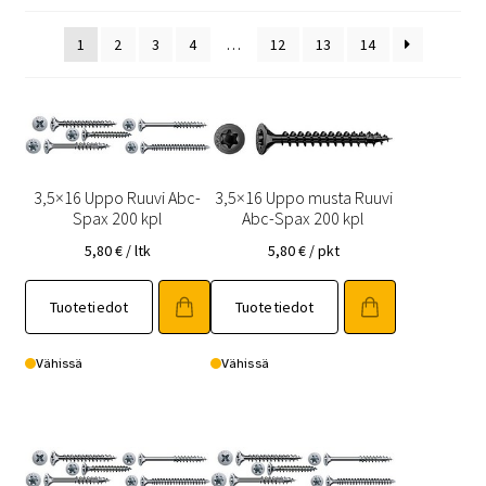
1
2
3
4
…
12
13
14
3,5×16 Uppo Ruuvi Abc-
3,5×16 Uppo musta Ruuvi
Spax 200 kpl
Abc-Spax 200 kpl
5,80
€
/ ltk
5,80
€
/ pkt
Tuotetiedot
Tuotetiedot
Vähissä
Vähissä