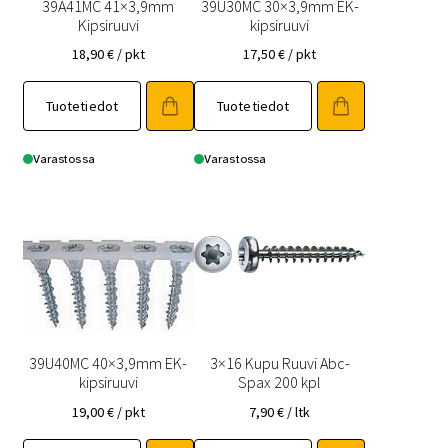
39A41MC 41×3,9mm
39U30MC 30×3,9mm EK-
Kipsiruuvi
kipsiruuvi
18,90
€
/ pkt
17,50
€
/ pkt
Tuotetiedot
Tuotetiedot
Varastossa
Varastossa
39U40MC 40×3,9mm EK-
3×16 Kupu Ruuvi Abc-
kipsiruuvi
Spax 200 kpl
19,00
€
/ pkt
7,90
€
/ ltk