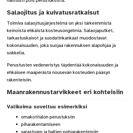
hallitusti pois perustuksista.
Salaojitus ja kuivatusratkaisut
Toimiva salaojitusjärjestelmä on yksi tärkeimmistä
keinoista ehkäistä kosteusongelmia. Salaojaputket,
tarkastuskaivot ja suodatinkankaat muodostavat
kokonaisuuden, joka suojaa rakennuksen alapohjaa ja
sokkelia.
Perustusten vedeneristys täydentää kokonaisuuden ja
ehkäisee maaperästä nousevan kosteuden pääsyn
rakenteisiin.
Maanrakennustarvikkeet eri kohteisiin
Valikoima soveltuu esimerkiksi
omakotitalon perustuksiin
piharakentamiseen
varastojen ja hallien pohjarakenteisiin