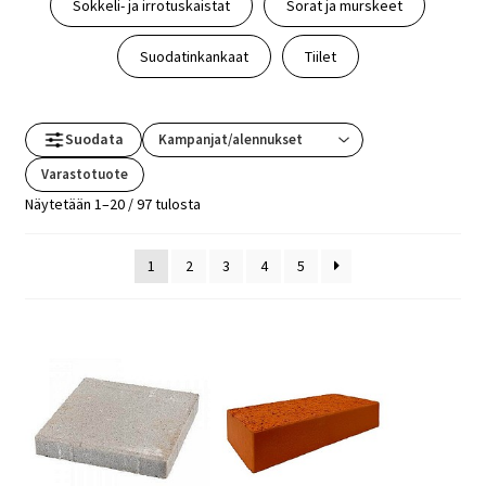
Sokkeli- ja irrotuskaistat
Sorat ja murskeet
Suodatinkankaat
Tiilet
Suodata
Varastotuote
Näytetään 1–20 / 97 tulosta
1
2
3
4
5