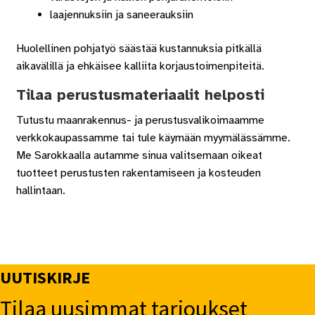
laajennuksiin ja saneerauksiin
Huolellinen pohjatyö säästää kustannuksia pitkällä
aikavälillä ja ehkäisee kalliita korjaustoimenpiteitä.
Tilaa perustusmateriaalit helposti
Tutustu maanrakennus- ja perustusvalikoimaamme
verkkokaupassamme tai tule käymään myymälässämme.
Me Sarokkaalla autamme sinua valitsemaan oikeat
tuotteet perustusten rakentamiseen ja kosteuden
hallintaan.
UUTISKIRJE
Tilaa uusimmat tarjoukset