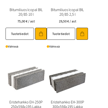
Bitumiliuos Icopal BIL
Bitumiliuos Icopal BIL
20/85 10 l
20/85 2,5 l
75,00
€
/ ast
29,50
€
/ ast
Tuotetiedot
Tuotetiedot
Vähissä
Vähissä
Eristeharkko EH-250P
Eristeharkko EH-300P
250x598x195 Lakka
300x598x195 Lakka