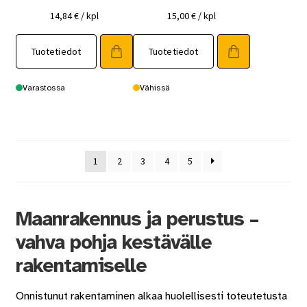
14,84
€
/ kpl
15,00
€
/ kpl
Tuotetiedot
Tuotetiedot
Varastossa
Vähissä
1
2
3
4
5
Maanrakennus ja perustus –
vahva pohja kestävälle
rakentamiselle
Onnistunut rakentaminen alkaa huolellisesti toteutetusta