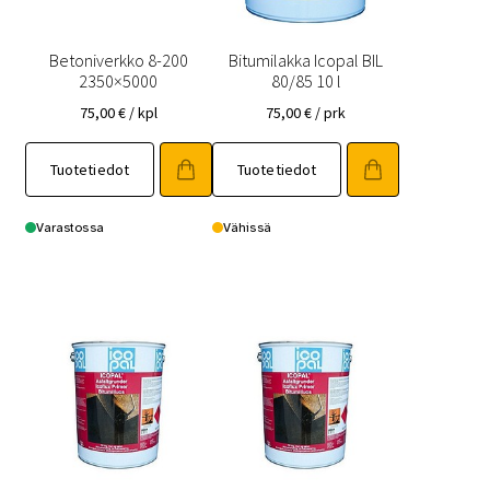
Betoniverkko 8-200
Bitumilakka Icopal BIL
2350×5000
80/85 10 l
75,00
€
/ kpl
75,00
€
/ prk
Tuotetiedot
Tuotetiedot
Varastossa
Vähissä