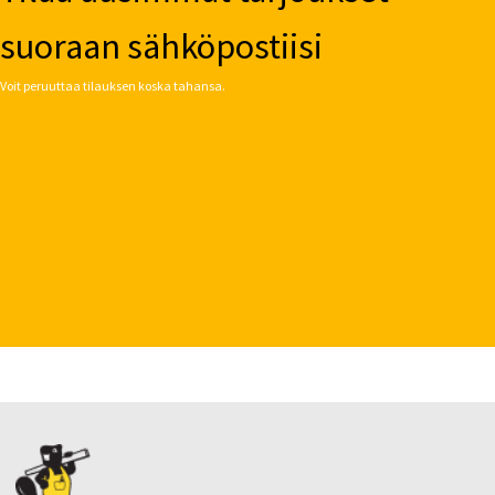
suoraan sähköpostiisi
Voit peruuttaa tilauksen koska tahansa.