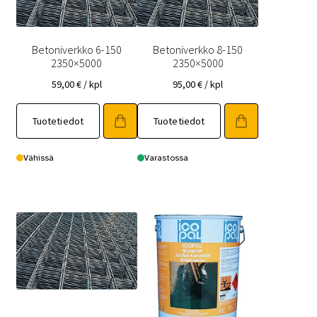
Betoniverkko 6-150
Betoniverkko 8-150
2350×5000
2350×5000
59,00
€
/ kpl
95,00
€
/ kpl
Tuotetiedot
Tuotetiedot
Vähissä
Varastossa