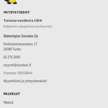
YHTEYSTIEDOT
Turussa vuodesta 1936
Neljännen sukupolven perheyritys
Rakentajan Sarokas Oy
Polttolaitoksenkatu 17
20380 Turku
02 275 2050
myynti@sarokas.fi
Y-tunnus: 0915304-6
Myyntitiimi ja yhteyshenkilöt
PALVELUT
Yleistä