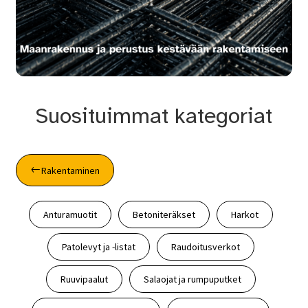
Suosituimmat kategoriat
Rakentaminen
Anturamuotit
Betoniteräkset
Harkot
Patolevyt ja -listat
Raudoitusverkot
Ruuvipaalut
Salaojat ja rumpuputket