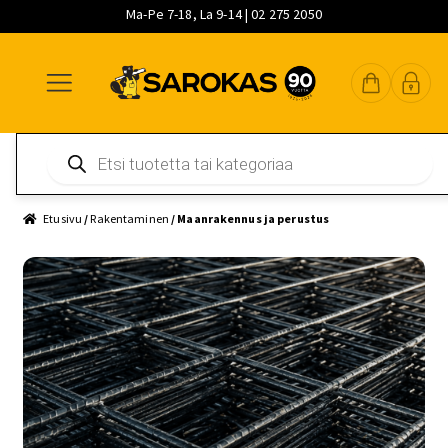
Ma-Pe 7-18, La 9-14 | 02 275 2050
Siirry
Siirry
Siirry
navigointiin
sisältöön
pääsisältöön
Products
search
Etusivu
/
Rakentaminen
/ Maanrakennus ja perustus