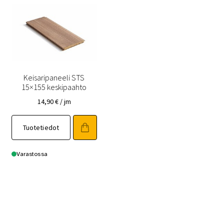
Keisaripaneeli STS
15×155 keskipaahto
14,90
€
/ jm
Tällä
Tuotetiedot
tuotteella
on
useampi
Varastossa
muunnelma.
Voit
tehdä
valinnat
tuotteen
sivulla.