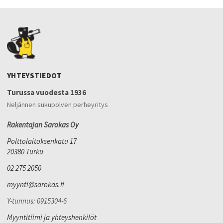
YHTEYSTIEDOT
Turussa vuodesta 1936
Neljännen sukupolven perheyritys
Rakentajan Sarokas Oy
Polttolaitoksenkatu 17
20380 Turku
02 275 2050
myynti@sarokas.fi
Y-tunnus: 0915304-6
Myyntitiimi ja yhteyshenkilöt