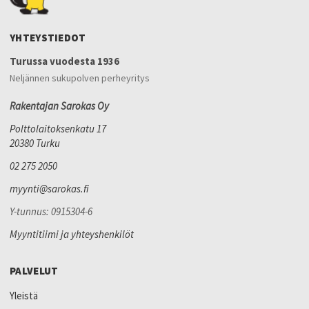
YHTEYSTIEDOT
Turussa vuodesta 1936
Neljännen sukupolven perheyritys
Rakentajan Sarokas Oy
Polttolaitoksenkatu 17
20380 Turku
02 275 2050
myynti@sarokas.fi
Y-tunnus: 0915304-6
Myyntitiimi ja yhteyshenkilöt
PALVELUT
Yleistä