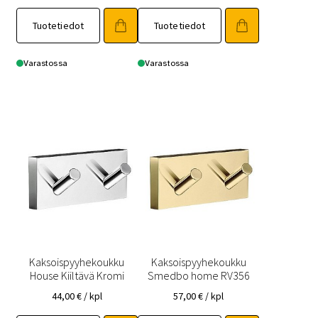
Tuotetiedot
Tuotetiedot
Varastossa
Varastossa
Kaksoispyyhekoukku
Kaksoispyyhekoukku
House Kiiltävä Kromi
Smedbo home RV356
44,00
€
/ kpl
57,00
€
/ kpl