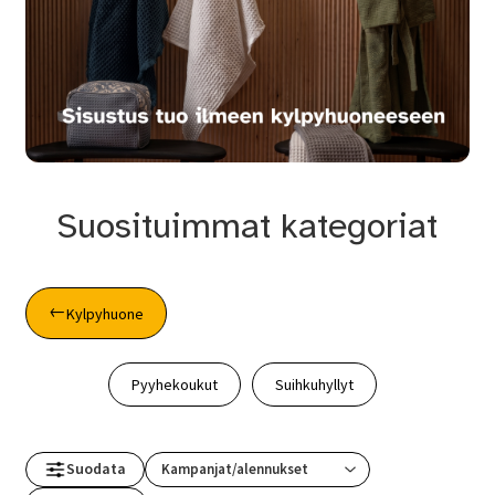
Suosituimmat kategoriat
Kylpyhuone
Pyyhekoukut
Suihkuhyllyt
Suodata