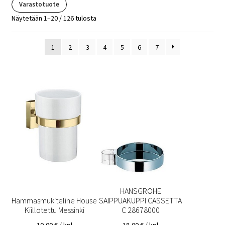
Varastotuote
Näytetään 1–20 / 126 tulosta
1
2
3
4
5
6
7
HANSGROHE
Hammasmukiteline House
SAIPPUAKUPPI CASSETTA
Kiillotettu Messinki
C 28678000