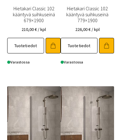
Hietakari Classic 102
Hietakari Classic 102
kääntyvä suihkuseinä
kääntyvä suihkuseinä
679×1900
779×1900
210,00
€
/ kpl
226,00
€
/ kpl
Tuotetiedot
Tuotetiedot
Varastossa
Varastossa