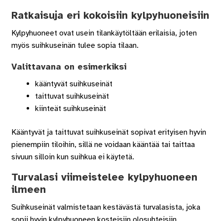
Ratkaisuja eri kokoisiin kylpyhuoneisiin
Kylpyhuoneet ovat usein tilankäytöltään erilaisia, joten
myös suihkuseinän tulee sopia tilaan.
Valittavana on esimerkiksi
kääntyvät suihkuseinät
taittuvat suihkuseinät
kiinteät suihkuseinät
Kääntyvät ja taittuvat suihkuseinät sopivat erityisen hyvin
pienempiin tiloihin, sillä ne voidaan kääntää tai taittaa
sivuun silloin kun suihkua ei käytetä.
Turvalasi viimeistelee kylpyhuoneen
ilmeen
Suihkuseinät valmistetaan kestävästä turvalasista, joka
sopii hyvin kylpyhuoneen kosteisiin olosuhteisiin.