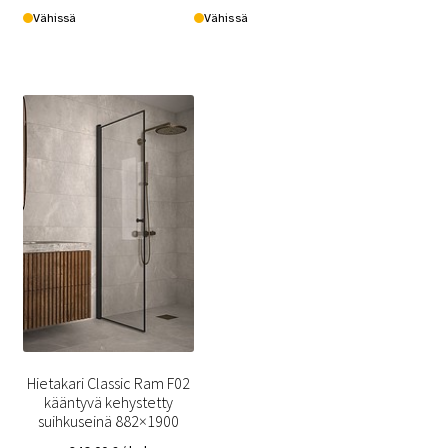
Vähissä
Vähissä
Hietakari Classic Ram F02
kääntyvä kehystetty
suihkuseinä 882×1900