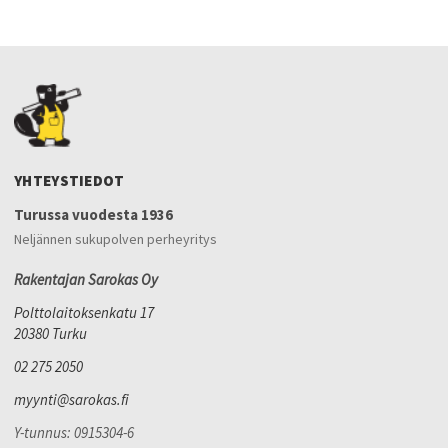
YHTEYSTIEDOT
Turussa vuodesta 1936
Neljännen sukupolven perheyritys
Rakentajan Sarokas Oy
Polttolaitoksenkatu 17
20380 Turku
02 275 2050
myynti@sarokas.fi
Y-tunnus: 0915304-6