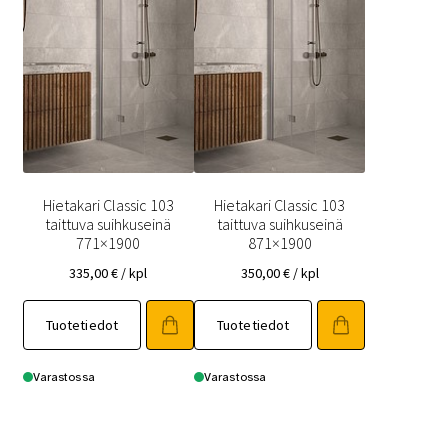
Hietakari Classic 103
Hietakari Classic 103
taittuva suihkuseinä
taittuva suihkuseinä
771×1900
871×1900
335,00
€
/ kpl
350,00
€
/ kpl
Tuotetiedot
Tuotetiedot
Varastossa
Varastossa