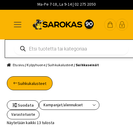
Ma-Pe 7-18, La 9-14 | 02 275 2050
Siirry
Siirry
Siirry
navigointiin
sisältöön
pääsisältöön
Products
search
Etusivu
/
Kylpyhuone
/
Suihkukalusteet
/ Suihkuseinät
Suihkukalusteet
Suodata
Varastotuote
Näytetään kaikki 13 tulosta