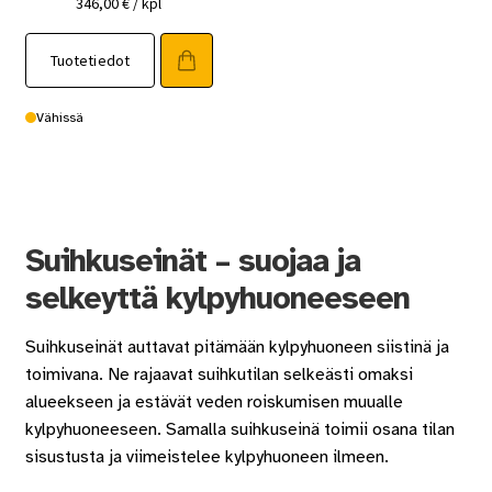
346,00
€
/ kpl
Tuotetiedot
Vähissä
Suihkuseinät – suojaa ja
selkeyttä kylpyhuoneeseen
Suihkuseinät auttavat pitämään kylpyhuoneen siistinä ja
toimivana. Ne rajaavat suihkutilan selkeästi omaksi
alueekseen ja estävät veden roiskumisen muualle
kylpyhuoneeseen. Samalla suihkuseinä toimii osana tilan
sisustusta ja viimeistelee kylpyhuoneen ilmeen.