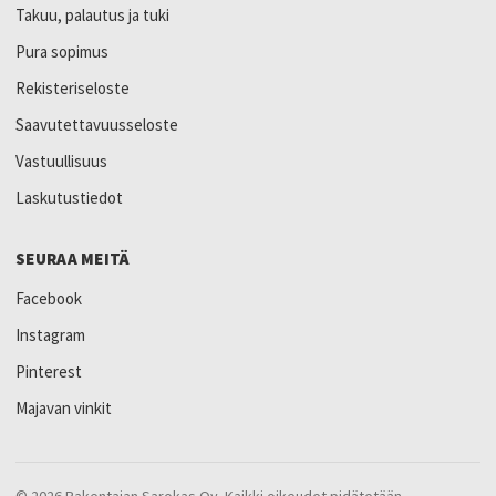
Takuu, palautus ja tuki
Pura sopimus
Rekisteriseloste
Saavutettavuusseloste
Vastuullisuus
Laskutustiedot
SEURAA MEITÄ
Facebook
Instagram
Pinterest
Majavan vinkit
© 2026 Rakentajan Sarokas Oy. Kaikki oikeudet pidätetään.