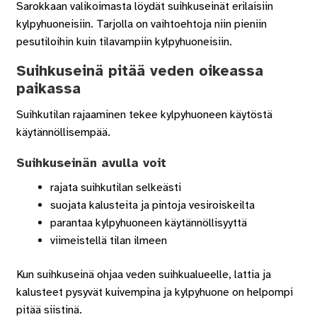
Sarokkaan valikoimasta löydät suihkuseinät erilaisiin
kylpyhuoneisiin. Tarjolla on vaihtoehtoja niin pieniin
pesutiloihin kuin tilavampiin kylpyhuoneisiin.
Suihkuseinä pitää veden oikeassa
paikassa
Suihkutilan rajaaminen tekee kylpyhuoneen käytöstä
käytännöllisempää.
Suihkuseinän avulla voit
rajata suihkutilan selkeästi
suojata kalusteita ja pintoja vesiroiskeilta
parantaa kylpyhuoneen käytännöllisyyttä
viimeistellä tilan ilmeen
Kun suihkuseinä ohjaa veden suihkualueelle, lattia ja
kalusteet pysyvät kuivempina ja kylpyhuone on helpompi
pitää siistinä.