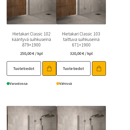
Hietakari Classic 102
Hietakari Classic 103
kääntyvä suihkuseinä
taittuva suihkuseinä
879×1900
671×1900
250,00
€
/ kpl
320,00
€
/ kpl
Tuotetiedot
Tuotetiedot
Varastossa
Vähissä