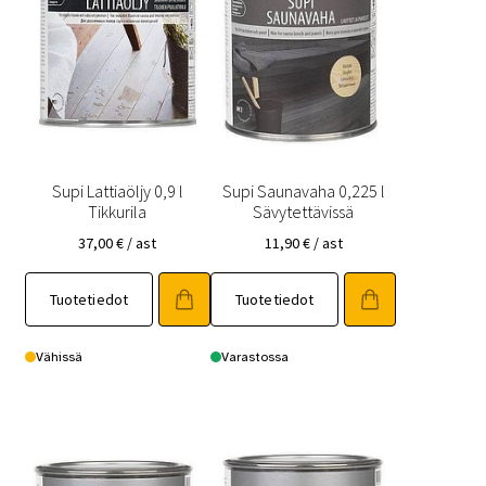
Supi Lattiaöljy 0,9 l
Supi Saunavaha 0,225 l
Tikkurila
Sävytettävissä
37,00
€
/ ast
11,90
€
/ ast
Tuotetiedot
Tuotetiedot
Vähissä
Varastossa