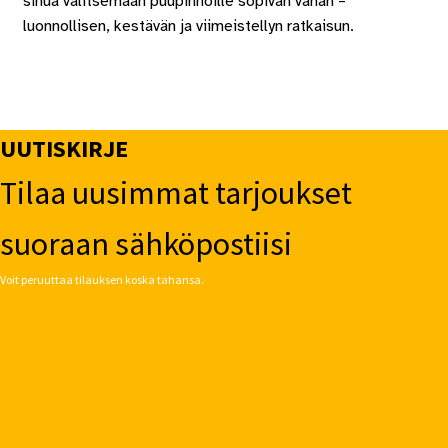
sinua valitsemaan puupinnoille sopivan vahan –
luonnollisen, kestävän ja viimeistellyn ratkaisun.
UUTISKIRJE
Tilaa uusimmat tarjoukset
suoraan sähköpostiisi
Voit peruuttaa tilauksen koska tahansa.