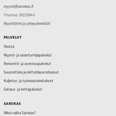
myynti@sarokas.fi
Y-tunnus: 0915304-6
Myyntitiimi ja yhteyshenkilöt
PALVELUT
Yleistä
Myynti- ja asiantuntijapalvelut
Remontti- ja asennuspalvelut
Suunnittelu ja mittatilausratkaisut
Kuljetus- ja työmaatoimitukset
Sahaus- ja mittapalvelut
SAROKAS
Miksi valita Sarokas?