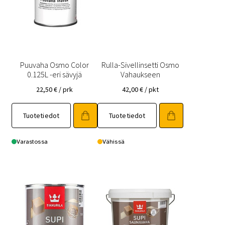
Puuvaha Osmo Color
Rulla-Sivellinsetti Osmo
0.125L -eri sävyjä
Vahaukseen
22,50
€
/ prk
42,00
€
/ pkt
Tällä
Tuotetiedot
Tuotetiedot
tuotteella
on
useampi
Varastossa
Vähissä
muunnelma.
Voit
tehdä
valinnat
tuotteen
sivulla.