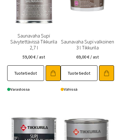
Saunavaha Supi
Sävytettävissä Tikkurila
Saunavaha Supi valkoinen
2,7 l
3 l Tikkurila
59,00
€
/ ast
69,00
€
/ ast
Tuotetiedot
Tuotetiedot
Varastossa
Vähissä