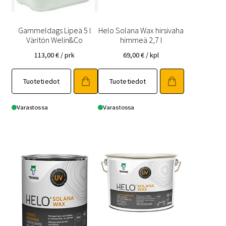
Gammeldags Lipeä 5 l
Helo Solana Wax hirsivaha
Väritön Welin&Co
himmeä 2,7 l
113,00
€
/ prk
69,00
€
/ kpl
Tuotetiedot
Tuotetiedot
Varastossa
Varastossa