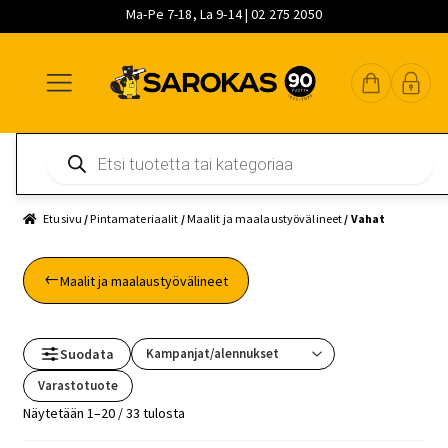
Ma-Pe 7-18, La 9-14 | 02 275 2050
Siirry
Siirry
Siirry
navigointiin
sisältöön
pääsisältöön
Products
search
Etusivu
/
Pintamateriaalit
/
Maalit ja maalaustyövälineet
/ Vahat
Maalit ja maalaustyövälineet
Suodata
Varastotuote
Näytetään 1–20 / 33 tulosta