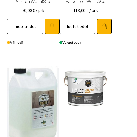
Väritön Welin&Co
Valkoinen Welin&Co
70,00
€
/ prk
113,00
€
/ prk
Tuotetiedot
Tuotetiedot
Vähissä
Varastossa