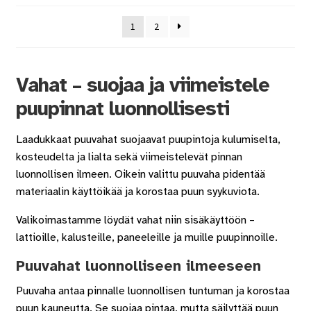
1
2
Vahat – suojaa ja viimeistele
puupinnat luonnollisesti
Laadukkaat puuvahat suojaavat puupintoja kulumiselta,
kosteudelta ja lialta sekä viimeistelevät pinnan
luonnollisen ilmeen. Oikein valittu puuvaha pidentää
materiaalin käyttöikää ja korostaa puun syykuviota.
Valikoimastamme löydät vahat niin sisäkäyttöön –
lattioille, kalusteille, paneeleille ja muille puupinnoille.
Puuvahat luonnolliseen ilmeeseen
Puuvaha antaa pinnalle luonnollisen tuntuman ja korostaa
puun kauneutta. Se suojaa pintaa, mutta säilyttää puun