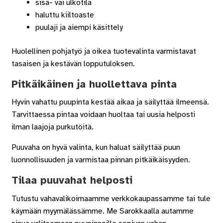
sisä- vai ulkotila
haluttu kiiltoaste
puulaji ja aiempi käsittely
Huolellinen pohjatyö ja oikea tuotevalinta varmistavat
tasaisen ja kestävän lopputuloksen.
Pitkäikäinen ja huollettava pinta
Hyvin vahattu puupinta kestää aikaa ja säilyttää ilmeensä.
Tarvittaessa pintaa voidaan huoltaa tai uusia helposti
ilman laajoja purkutöitä.
Puuvaha on hyvä valinta, kun haluat säilyttää puun
luonnollisuuden ja varmistaa pinnan pitkäikäisyyden.
Tilaa puuvahat helposti
Tutustu vahavalikoimaamme verkkokaupassamme tai tule
käymään myymälässämme. Me Sarokkaalla autamme