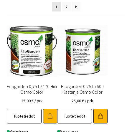
1
2
Ecogarden 0,75 l 7470 Hiili
Ecogarden 0,75 l 7600
Osmo Color
Kastanja Osmo Color
25,00
€
/ prk
25,00
€
/ prk
Tuotetiedot
Tuotetiedot
Varastossa
Varastossa