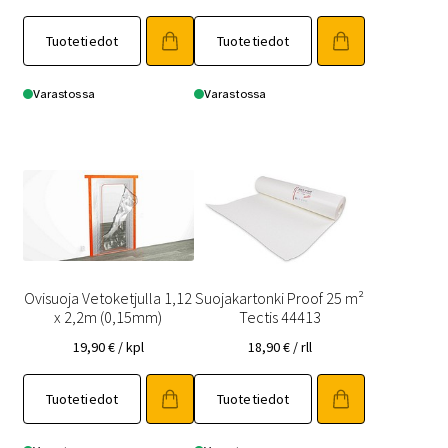
Tuotetiedot
Tuotetiedot
Varastossa
Varastossa
Ovisuoja Vetoketjulla 1,12
Suojakartonki Proof 25 m²
x 2,2m (0,15mm)
Tectis 44413
19,90
€
/ kpl
18,90
€
/ rll
Tuotetiedot
Tuotetiedot