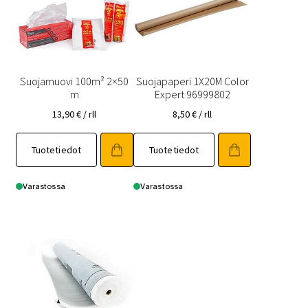
Suojamuovi 100m² 2×50
Suojapaperi 1X20M Color
m
Expert 96999802
13,90
€
/ rll
8,50
€
/ rll
Tuotetiedot
Tuotetiedot
Varastossa
Varastossa