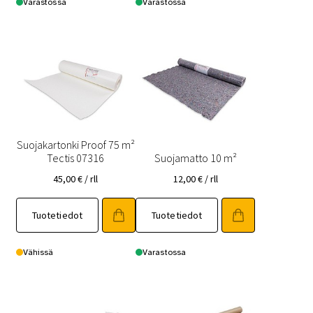
Varastossa
Varastossa
Suojakartonki Proof 75 m²
Tectis 07316
Suojamatto 10 m²
45,00
€
/ rll
12,00
€
/ rll
Tuotetiedot
Tuotetiedot
Vähissä
Varastossa