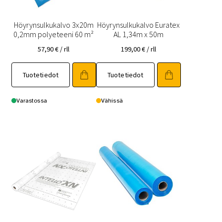
Höyrynsulkukalvo 3x20m
Höyrynsulkukalvo Euratex
0,2mm polyeteeni 60 m²
AL 1,34m x 50m
57,90
€
/ rll
199,00
€
/ rll
Tuotetiedot
Tuotetiedot
Varastossa
Vähissä