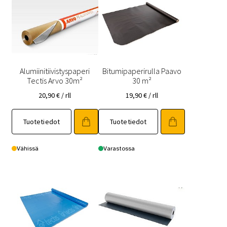
Alumiinitiivistyspaperi
Bitumipaperirulla Paavo
Tectis Arvo 30m²
30 m²
20,90
€
/ rll
19,90
€
/ rll
Tuotetiedot
Tuotetiedot
Vähissä
Varastossa