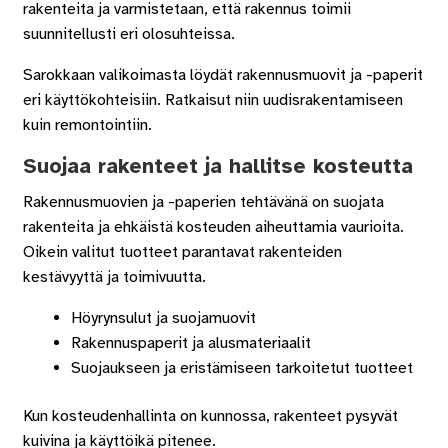
rakenteita ja varmistetaan, että rakennus toimii
suunnitellusti eri olosuhteissa.
Sarokkaan valikoimasta löydät rakennusmuovit ja -paperit
eri käyttökohteisiin. Ratkaisut niin uudisrakentamiseen
kuin remontointiin.
Suojaa rakenteet ja hallitse kosteutta
Rakennusmuovien ja -paperien tehtävänä on suojata
rakenteita ja ehkäistä kosteuden aiheuttamia vaurioita.
Oikein valitut tuotteet parantavat rakenteiden
kestävyyttä ja toimivuutta.
Höyrynsulut ja suojamuovit
Rakennuspaperit ja alusmateriaalit
Suojaukseen ja eristämiseen tarkoitetut tuotteet
Kun kosteudenhallinta on kunnossa, rakenteet pysyvät
kuivina ja käyttöikä pitenee.