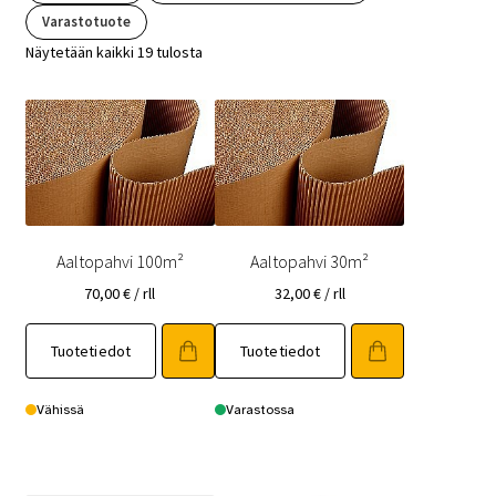
Varastotuote
Näytetään kaikki 19 tulosta
Aaltopahvi 100m²
Aaltopahvi 30m²
70,00
€
/ rll
32,00
€
/ rll
Tuotetiedot
Tuotetiedot
Vähissä
Varastossa