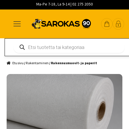
Ma-Pe 7-18, La 9-14 | 02 275 2050
Siirry
Siirry
Siirry
navigointiin
sisältöön
pääsisältöön
Products
search
Etusivu
/
Rakentaminen
/ Rakennusmuovit- ja paperit