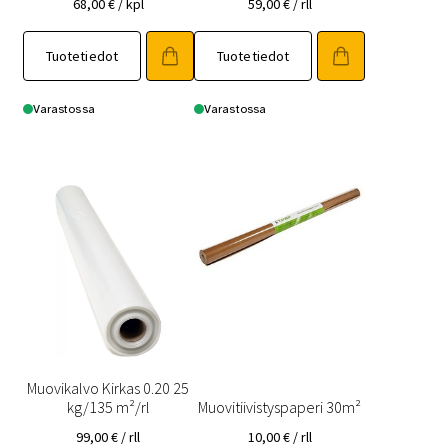
68,00
€
/ kpl
59,00
€
/ rll
Tuotetiedot
Tuotetiedot
Varastossa
Varastossa
Muovikalvo Kirkas 0.20 25
kg/135 m²/rl
Muovitiivistyspaperi 30m²
99,00
€
/ rll
10,00
€
/ rll