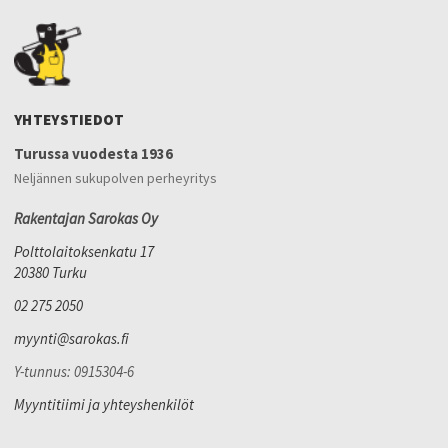
YHTEYSTIEDOT
Turussa vuodesta 1936
Neljännen sukupolven perheyritys
Rakentajan Sarokas Oy
Polttolaitoksenkatu 17
20380 Turku
02 275 2050
myynti@sarokas.fi
Y-tunnus: 0915304-6
Myyntitiimi ja yhteyshenkilöt