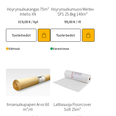
Höyrynsulkukangas 75m²
Höyrynsulkumuovi Meltex
Intello XN
SFS 25.8kg 140m²
319,00
€
/ kpl
99,00
€
/ rll
Tuotetiedot
Tuotetiedot
Vähissä
Varastossa
Ilmansulkupaperi Arvo 60
Lattiasuoja Floorcover
m²/rll
Soft 25m²