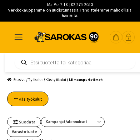
Ma-Pe 7-18 | 02 275 2050
Verkkokauppamme on uudistumassa. Pahoittelemme mahdollisia
häiriöitä.
Siirry
Siirry
Siirry
navigointiin
sisältöön
pääsisältöön
Products
search
Etusivu
/
Työkalut
/
Käsityökalut
/ Liimauspuristimet
Käsityökalut
Suodata
Varastotuote