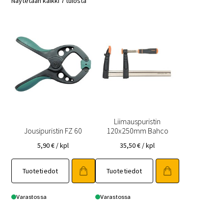
Näytetään kaikki 7 tulosta
Liimauspuristin
Jousipuristin FZ 60
120x250mm Bahco
5,90
€
/ kpl
35,50
€
/ kpl
Tuotetiedot
Tuotetiedot
Varastossa
Varastossa