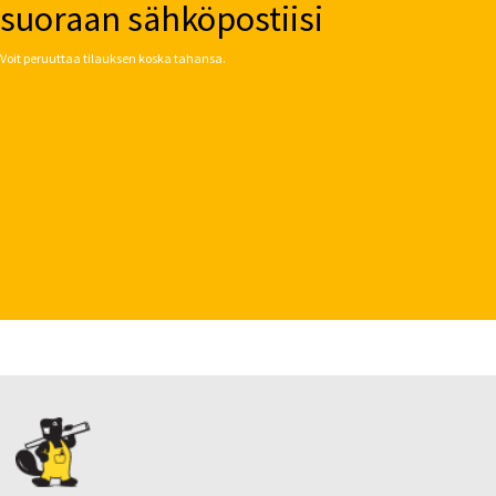
suoraan sähköpostiisi
Voit peruuttaa tilauksen koska tahansa.