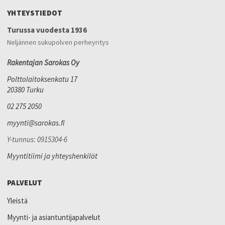
YHTEYSTIEDOT
Turussa vuodesta 1936
Neljännen sukupolven perheyritys
Rakentajan Sarokas Oy
Polttolaitoksenkatu 17
20380 Turku
02 275 2050
myynti@sarokas.fi
Y-tunnus: 0915304-6
Myyntitiimi ja yhteyshenkilöt
PALVELUT
Yleistä
Myynti- ja asiantuntijapalvelut