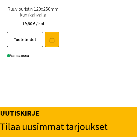
Ruuvipuristin 120x250mm
kumikahvalla
19,90
€
/ kpl
Tuotetiedot
Varastossa
UUTISKIRJE
Tilaa uusimmat tarjoukset