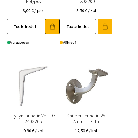
kpl/pss
180X200
3,00
€
/ pss
8,50
€
/ kpl
Tuotetiedot
Tuotetiedot
Varastossa
Vähissä
Hyllynkannatin Valk.97
Kaiteenkannatin 25
240X265
Alumiini Pisla
9,90
€
/ kpl
12,50
€
/ kpl