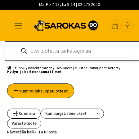
Ma-Pe 7-18, La 9-14 | 02 275 2050
Siirry
Siirry
Siirry
navigointiin
sisältöön
pääsisältöön
Products
search
Etusivu
/
Rakentaminen
/
Tarvikkeet
/
Muut rautakauppatuotteet
/
Hyllyn- ja kaiteenkannattimet
Muut rautakauppatuotteet
Suodata
Varastotuote
Näytetään kaikki 14 tulosta