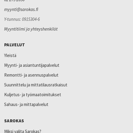
myynti@sarokas.fi
Y-tunnus: 0915304-6
Myyntitiimi ja yhteyshenkilöt
PALVELUT
Yleistä
Myynti- ja asiantuntijapalvelut
Remontti- ja asennuspalvelut
Suunnittelu ja mittatilausratkaisut
Kuljetus- ja työmaatoimitukset
Sahaus- ja mittapalvelut
SAROKAS
Miksi valita Sarokas?