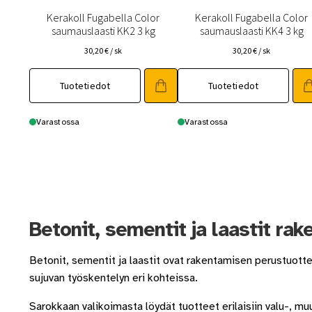
Kerakoll Fugabella Color
Kerakoll Fugabella Color
saumauslaasti KK2 3 kg
saumauslaasti KK4 3 kg
30,20
€
/ sk
30,20
€
/ sk
Tuotetiedot
Tuotetiedot
Varastossa
Varastossa
Betonit, sementit ja laastit ra
Betonit, sementit ja laastit ovat rakentamisen perustuottei
sujuvan työskentelyn eri kohteissa.
Sarokkaan valikoimasta löydät tuotteet erilaisiin valu-, muu