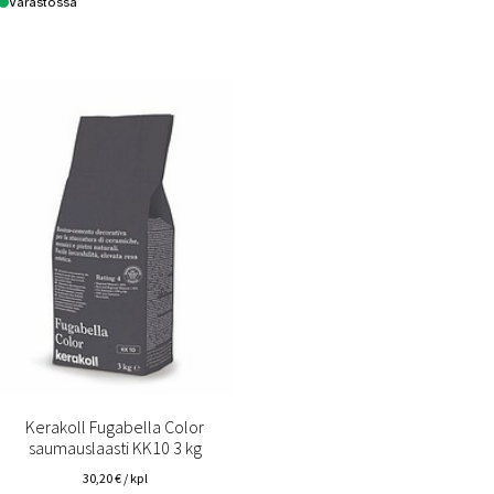
Varastossa
Kerakoll Fugabella Color
saumauslaasti KK10 3 kg
30,20
€
/ kpl