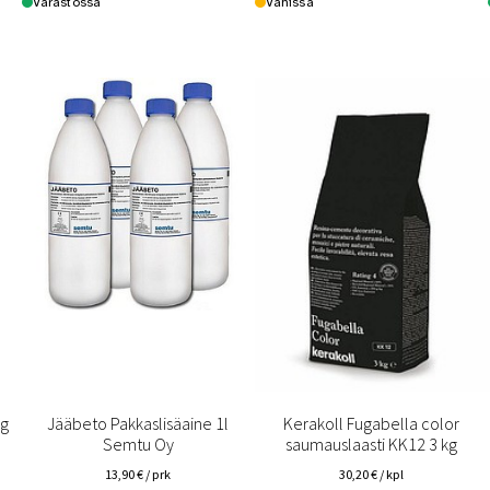
Varastossa
Vähissä
kg
Jääbeto Pakkaslisäaine 1l
Kerakoll Fugabella color
Semtu Oy
saumauslaasti KK12 3 kg
13,90
€
/ prk
30,20
€
/ kpl