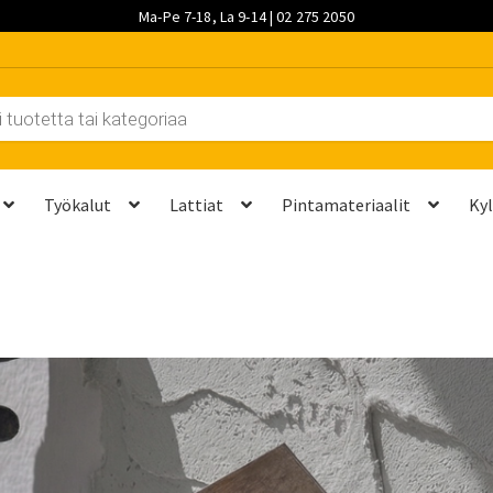
Ma-Pe 7-18, La 9-14 | 02 275 2050
Työkalut
Lattiat
Pintamateriaalit
Ky
et kannattaa vaihtaa?
Kuljetus ja työmaatoimitukset
Laskutustie
ta? Näillä 7 vaiheella saat sen kuntoon kesäksi
Ostoskori
Ota yh
palvelut
Saavutettavuusseloste
Sahaus ja mittapalvelut
Suunnitt
 saat saunan puupinnat taas siisteiksi
Usein kysytyt kysymykset 