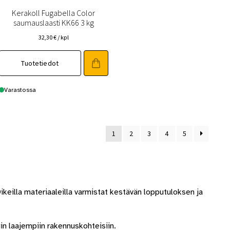
Kerakoll Fugabella Color
saumauslaasti KK66 3 kg
32,30
€
/ kpl
Tuotetiedot
Varastossa
1
2
3
4
5
ikeilla materiaaleilla varmistat kestävän lopputuloksen ja
uin laajempiin rakennuskohteisiin.