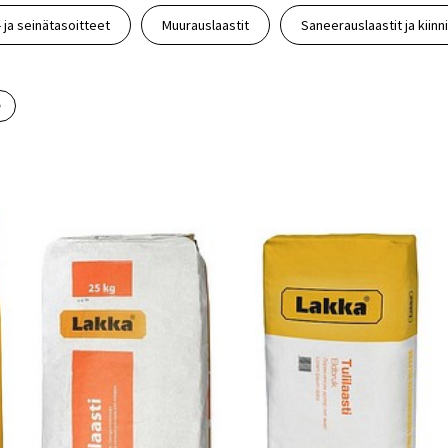
- ja seinätasoitteet
Muurauslaastit
Saneerauslaastit ja kiinni
e