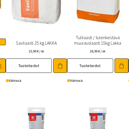
Tulilaasti / tulenkestävä
Savilaasti 25 kg LAKKA
muurauslaasti 15kg Lakka
15,90
€
/ sk
26,90
€
/ sk
Tuotetiedot
Tuotetiedot
Vähissä
Vähissä