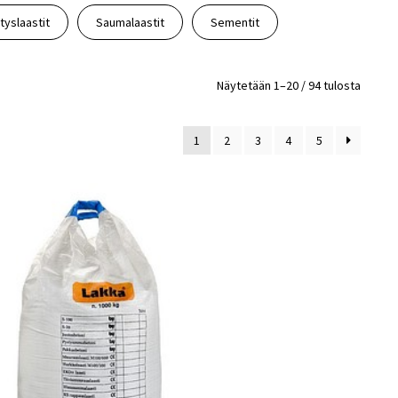
tyslaastit
Saumalaastit
Sementit
Näytetään 1–20 / 94 tulosta
1
2
3
4
5