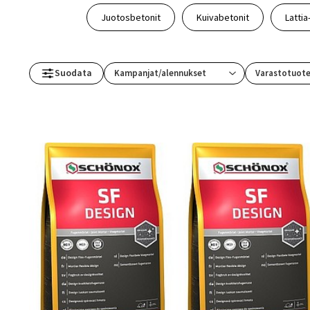
Juotosbetonit
Kuivabetonit
Lattia
Suodata
Varastotuot