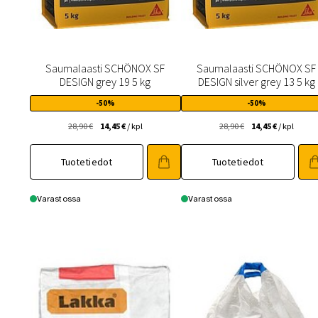
Saumalaasti SCHÖNOX SF
Saumalaasti SCHÖNOX SF
DESIGN grey 19 5 kg
DESIGN silver grey 13 5 kg
-50%
-50%
Alkuperäinen
Nykyinen
Alkuperäinen
Nykyinen
28,90
€
14,45
€
/ kpl
28,90
€
14,45
€
/ kpl
hinta
hinta
hinta
hinta
oli:
on:
oli:
on:
Tuotetiedot
Tuotetiedot
28,90 €.
14,45 €.
28,90 €.
14,45 €.
Varastossa
Varastossa