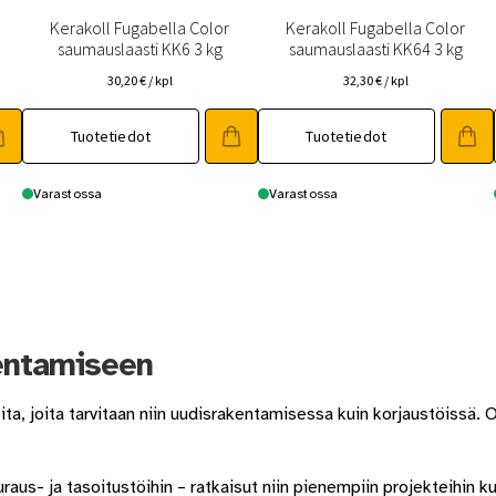
Kerakoll Fugabella Color
Kerakoll Fugabella Color
saumauslaasti KK6 3 kg
saumauslaasti KK64 3 kg
30,20
€
/ kpl
32,30
€
/ kpl
Tuotetiedot
Tuotetiedot
Varastossa
Varastossa
kentamiseen
ta, joita tarvitaan niin uudisrakentamisessa kuin korjaustöissä. O
raus- ja tasoitustöihin – ratkaisut niin pienempiin projekteihin k