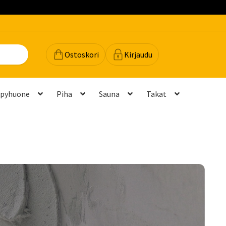
Ostoskori
Kirjaudu
lpyhuone
Piha
Sauna
Takat
dot
Majavan vinkit
Majavatili
Maksutavat
Meistä
teyttä
Palautukset ja vaihdot
Palvelut
Peruuttamispyyntö
elu ja mittatilausratkaisut
Takuu ja tuki
(FAQ)
Vastuullisuus
Yhteystiedot