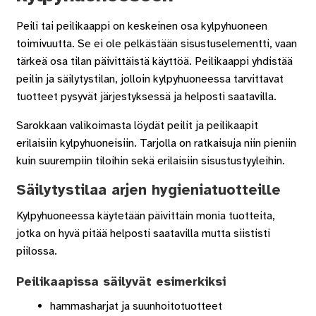
Peili tai peilikaappi on keskeinen osa kylpyhuoneen
toimivuutta. Se ei ole pelkästään sisustuselementti, vaan
tärkeä osa tilan päivittäistä käyttöä. Peilikaappi yhdistää
peilin ja säilytystilan, jolloin kylpyhuoneessa tarvittavat
tuotteet pysyvät järjestyksessä ja helposti saatavilla.
Sarokkaan valikoimasta löydät peilit ja peilikaapit
erilaisiin kylpyhuoneisiin. Tarjolla on ratkaisuja niin pieniin
kuin suurempiin tiloihin sekä erilaisiin sisustustyyleihin.
Säilytystilaa arjen hygieniatuotteille
Kylpyhuoneessa käytetään päivittäin monia tuotteita,
jotka on hyvä pitää helposti saatavilla mutta siististi
piilossa.
Peilikaapissa säilyvät esimerkiksi
hammasharjat ja suunhoitotuotteet