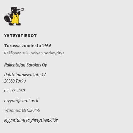
YHTEYSTIEDOT
Turussa vuodesta 1936
Neljännen sukupolven perheyritys
Rakentajan Sarokas Oy
Polttolaitoksenkatu 17
20380 Turku
02 275 2050
myynti@sarokas.fi
Y-tunnus: 0915304-6
Myyntitiimi ja yhteyshenkilöt