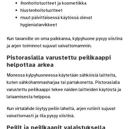
ihonhoitotuotteet ja kosmetiikka
hiustenhoitotuotteet
muut päivittäisessä käytössä olevat
hygieniatarvikkeet
Kun tavaroille on oma paikkansa, kylpyhuone pysyy siistinä
ja arjen toiminnot sujuvat vaivattomammin.
Pistorasialla varustettu peilikaappi
helpottaa arkea
Monessa kylpyhuoneessa käytetään sähköisiä laitteita,
kuten sähköhammasharjaa tai partakonetta. Pistorasialla
varustettu peilikaappi tekee näiden laitteiden käytöstä ja
lataamisesta helppoa.
Kun virtalähde löytyy peilin läheltä, arjen rutiinit sujuvat
vaivattomasti ja tila pysyy siistinä.
Peilit ja peilikaapit valaistuksella