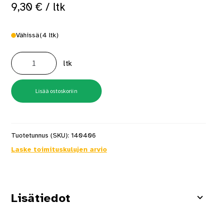
9,30
€
/ ltk
Vähissä
(4 ltk)
3,5x35
Kupu
ltk
Ruuvi
Abc-
Spax
200
kpl
Lisää ostoskoriin
määrä
Tuotetunnus (SKU):
140406
Laske toimituskulujen arvio
Lisätiedot