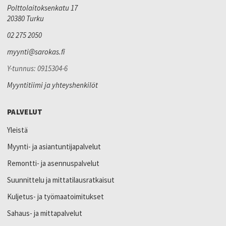
Polttolaitoksenkatu 17
20380 Turku
02 275 2050
myynti@sarokas.fi
Y-tunnus: 0915304-6
Myyntitiimi ja yhteyshenkilöt
PALVELUT
Yleistä
Myynti- ja asiantuntijapalvelut
Remontti- ja asennuspalvelut
Suunnittelu ja mittatilausratkaisut
Kuljetus- ja työmaatoimitukset
Sahaus- ja mittapalvelut