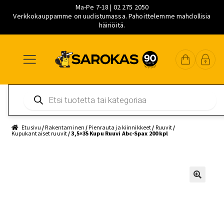
Ma-Pe 7-18 | 02 275 2050
Verkkokauppamme on uudistumassa. Pahoittelemme mahdollisia
häiriöitä.
Siirry
Siirry
Siirry
navigointiin
sisältöön
pääsisältöön
Products
search
Etusivu
/
Rakentaminen
/
Pienrauta ja kiinnikkeet
/
Ruuvit
/
Kupukantaiset ruuvit
/ 3,5×35 Kupu Ruuvi Abc-Spax 200 kpl