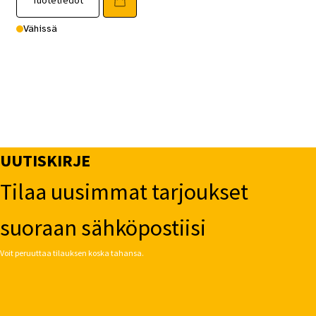
Tuotetiedot
Vähissä
UUTISKIRJE
Tilaa uusimmat tarjoukset
suoraan sähköpostiisi
Voit peruuttaa tilauksen koska tahansa.