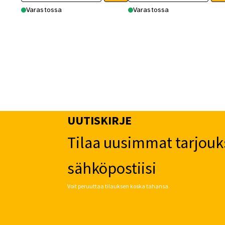
Varastossa
Varastossa
UUTISKIRJE
Tilaa uusimmat tarjouk
sähköpostiisi
Voit peruuttaa tilauksen koska tahansa.