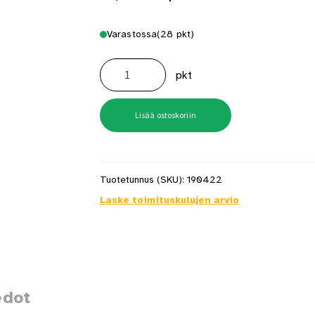
Varastossa
(28 pkt)
39A32MC
32x3,9mm
pkt
Kipsiruuvi
määrä
Lisää ostoskoriin
Tuotetunnus (SKU):
190422
Laske toimituskulujen arvio
edot