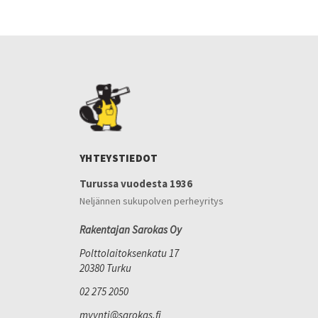
YHTEYSTIEDOT
Turussa vuodesta 1936
Neljännen sukupolven perheyritys
Rakentajan Sarokas Oy
Polttolaitoksenkatu 17
20380 Turku
02 275 2050
myynti@sarokas.fi