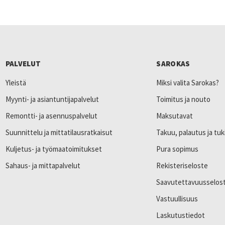
PALVELUT
SAROKAS
Yleistä
Miksi valita Sarokas?
Myynti- ja asiantuntijapalvelut
Toimitus ja nouto
Remontti- ja asennuspalvelut
Maksutavat
Suunnittelu ja mittatilausratkaisut
Takuu, palautus ja tuk
Kuljetus- ja työmaatoimitukset
Pura sopimus
Sahaus- ja mittapalvelut
Rekisteriseloste
Saavutettavuusselos
Vastuullisuus
Laskutustiedot