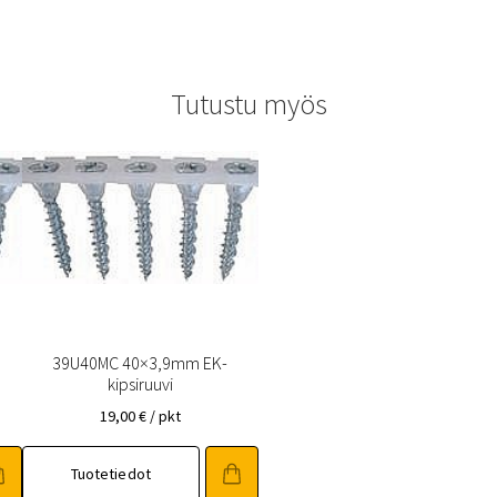
Tutustu myös
39U40MC 40×3,9mm EK-
kipsiruuvi
19,00
€
/ pkt
Tuotetiedot