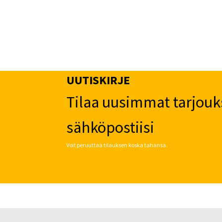
UUTISKIRJE
Tilaa uusimmat tarjouk
sähköpostiisi
Voit peruuttaa tilauksen koska tahansa.