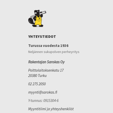
YHTEYSTIEDOT
Turussa vuodesta 1936
Neljännen sukupolven perheyritys
Rakentajan Sarokas Oy
Polttolaitoksenkatu 17
20380 Turku
02 275 2050
myynti@sarokas.fi
Y-tunnus: 0915304-6
Myyntitiimi ja yhteyshenkilöt