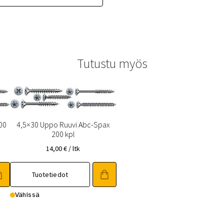
Tutustu myös
00
4,5×30 Uppo Ruuvi Abc-Spax
200 kpl
14,00
€
/ ltk
Tuotetiedot
Vähissä