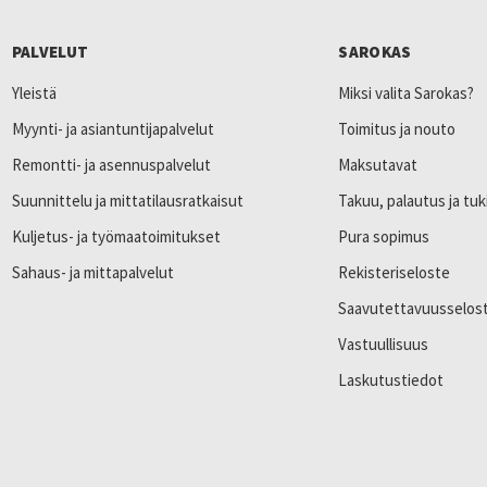
PALVELUT
SAROKAS
Yleistä
Miksi valita Sarokas?
Myynti- ja asiantuntijapalvelut
Toimitus ja nouto
Remontti- ja asennuspalvelut
Maksutavat
Suunnittelu ja mittatilausratkaisut
Takuu, palautus ja tuk
Kuljetus- ja työmaatoimitukset
Pura sopimus
Sahaus- ja mittapalvelut
Rekisteriseloste
Saavutettavuusselos
Vastuullisuus
Laskutustiedot