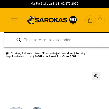
Ma-Pe 7-18, La 9-14 | 02 275 2050
Siirry
Siirry
Siirry
navigointiin
sisältöön
pääsisältöön
Products
search
Etusivu
/
Rakentaminen
/
Pienrauta ja kiinnikkeet
/
Ruuvit
/
Kupukantaiset ruuvit
/ 5×60 kupu Ruuvi Abc-Spax 100 kpl