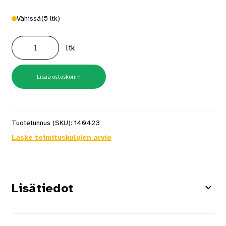
Vähissä
(5 ltk)
5x60
kupu
ltk
Ruuvi
Abc-
Spax
100
kpl
Lisää ostoskoriin
määrä
Tuotetunnus (SKU):
140423
Laske toimituskulujen arvio
Lisätiedot