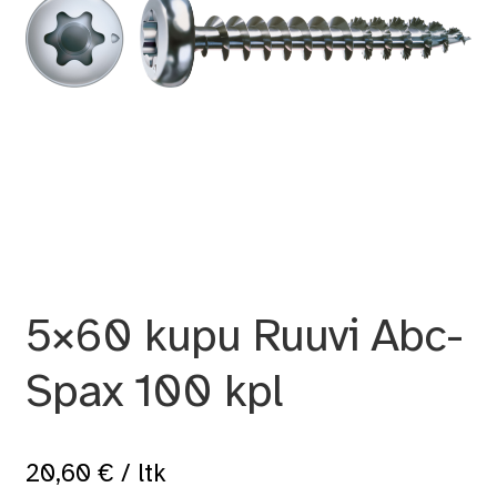
5×60 kupu Ruuvi Abc-
Spax 100 kpl
20,60
€
/ ltk