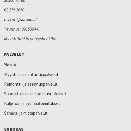
20380 Turku
02 275 2050
myynti@sarokas.fi
Y-tunnus: 0915304-6
Myyntitiimi ja yhteyshenkilöt
PALVELUT
Yleistä
Myynti- ja asiantuntijapalvelut
Remontti- ja asennuspalvelut
Suunnittelu ja mittatilausratkaisut
Kuljetus- ja työmaatoimitukset
Sahaus- ja mittapalvelut
SAROKAS