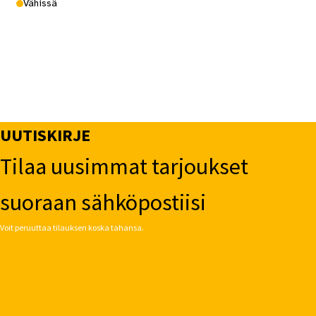
Vähissä
UUTISKIRJE
Tilaa uusimmat tarjoukset
suoraan sähköpostiisi
Voit peruuttaa tilauksen koska tahansa.