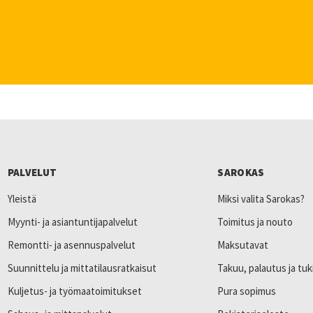
PALVELUT
SAROKAS
Yleistä
Miksi valita Sarokas?
Myynti- ja asiantuntijapalvelut
Toimitus ja nouto
Remontti- ja asennuspalvelut
Maksutavat
Suunnittelu ja mittatilausratkaisut
Takuu, palautus ja tuk
Kuljetus- ja työmaatoimitukset
Pura sopimus