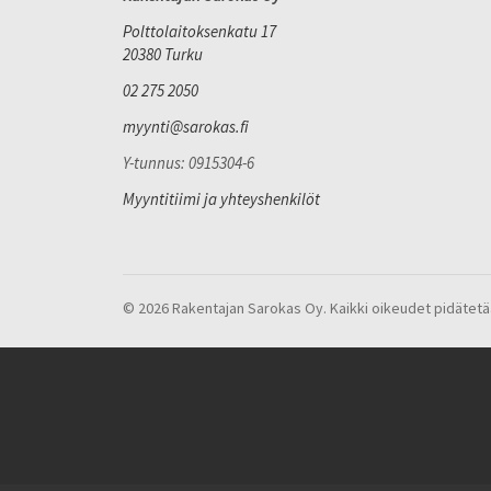
Polttolaitoksenkatu 17
20380 Turku
02 275 2050
myynti@sarokas.fi
Y-tunnus: 0915304-6
Myyntitiimi ja yhteyshenkilöt
© 2026 Rakentajan Sarokas Oy. Kaikki oikeudet pidätetä