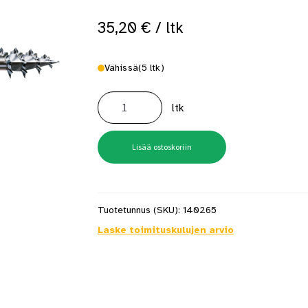
35,20
€
/ ltk
Vähissä
(5 ltk)
6x60
Wirox
ltk
Litteäkanta
Spax
Ruuvi
200
kpl/ltk
Lisää ostoskoriin
määrä
Tuotetunnus (SKU):
140265
Laske toimituskulujen arvio