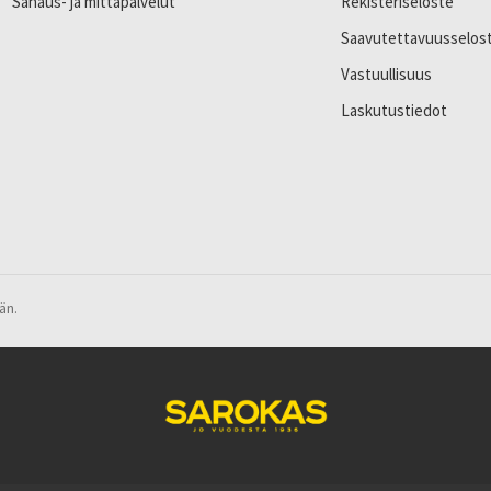
Sahaus- ja mittapalvelut
Rekisteriseloste
Saavutettavuusselos
Vastuullisuus
Laskutustiedot
än.