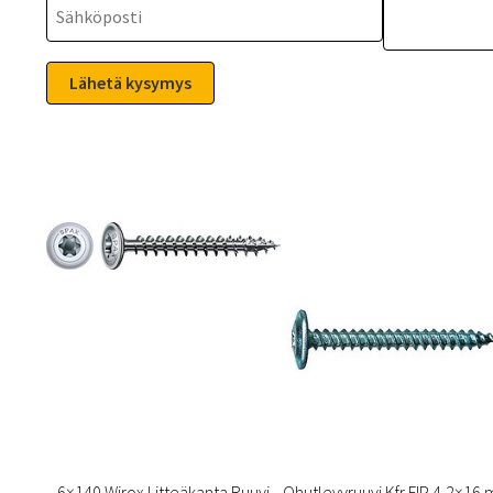
6×140 Wirox Litteäkanta Ruuvi
Ohutlevyruuvi Kfr FIP 4,2×16