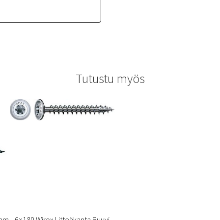
Tutustu myös
 mm
6×180 Wirox Litteäkanta Ruuvi