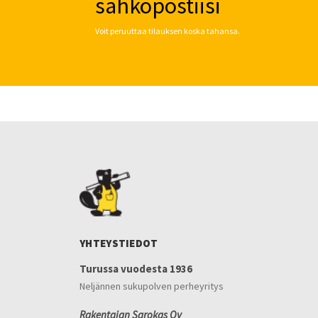
sähköpostiisi
Voit peruuttaa tilauksen koska tahansa.
YHTEYSTIEDOT
Turussa vuodesta 1936
Neljännen sukupolven perheyritys
Rakentajan Sarokas Oy