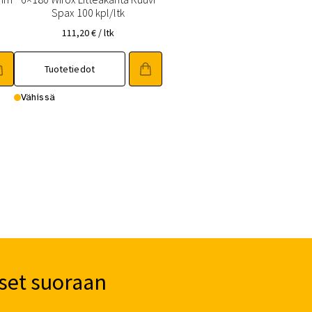
Spax 100 kpl/ltk
111,20
€
/ ltk
Tuotetiedot
Vähissä
set suoraan