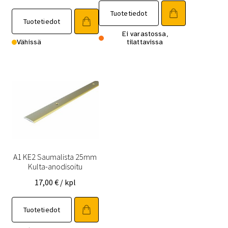
Tuotetiedot
Tuotetiedot
Ei varastossa,
Vähissä
tilattavissa
A1 KE2 Saumalista 25mm
Kulta-anodisoitu
17,00
€
/ kpl
Tuotetiedot