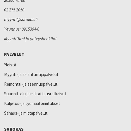
20380 Turku
02 275 2050
myynti@sarokas.fi
Y-tunnus: 0915304-6
Myyntitiimi ja yhteyshenkilöt
PALVELUT
Yleistä
Myynti- ja asiantuntijapalvelut
Remontti- ja asennuspalvelut
Suunnittelu ja mittatilausratkaisut
Kuljetus- ja työmaatoimitukset
Sahaus- ja mittapalvelut
SAROKAS