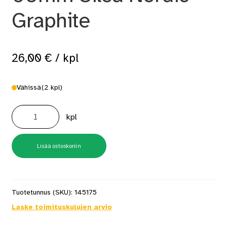
Graphite
26,00
€
/ kpl
Vähissä
(2 kpl)
A5
NG
kpl
1-
R
Saumalista
60mm
Sileä
Lisää ostoskoriin
Nordic
Graphite
määrä
Tuotetunnus (SKU):
145175
Laske toimituskulujen arvio