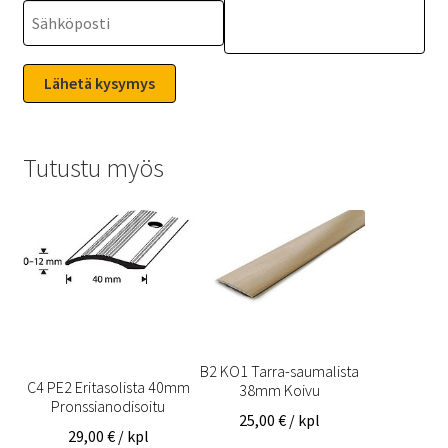
Tutustu myös
B2 KO1 Tarra-saumalista
C4 PE2 Eritasolista 40mm
38mm Koivu
Pronssianodisoitu
25,00
€
/ kpl
29,00
€
/ kpl