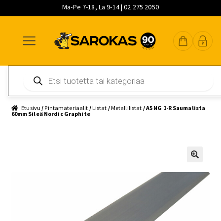
Ma-Pe 7-18, La 9-14 | 02 275 2050
Siirry
Siirry
Siirry
navigointiin
sisältöön
pääsisältöön
Products
search
Etusivu
/
Pintamateriaalit
/
Listat
/
Metallilistat
/ A5 NG 1-R Saumalista
60mm Sileä Nordic Graphite