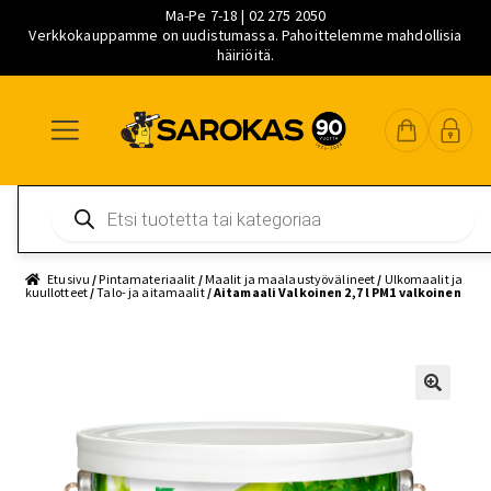
Ma-Pe 7-18 | 02 275 2050
Verkkokauppamme on uudistumassa. Pahoittelemme mahdollisia
häiriöitä.
Siirry
Siirry
Siirry
navigointiin
sisältöön
pääsisältöön
Products
search
Etusivu
/
Pintamateriaalit
/
Maalit ja maalaustyövälineet
/
Ulkomaalit ja
kuullotteet
/
Talo- ja aitamaalit
/ Aitamaali Valkoinen 2,7 l PM1 valkoinen