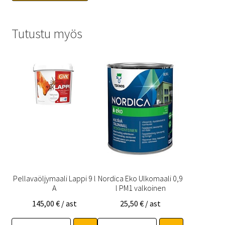
Tutustu myös
Pellavaöljymaali Lappi 9 l
Nordica Eko Ulkomaali 0,9
A
l PM1 valkoinen
145,00
€
/ ast
25,50
€
/ ast