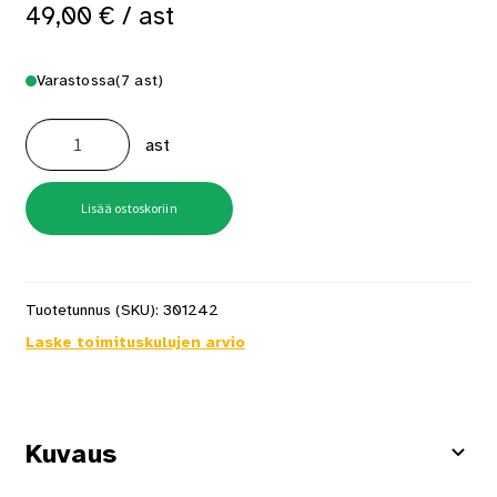
49,00
€
/ ast
Varastossa
(7 ast)
Aitamaali
Valkoinen
ast
2,7
l
PM1
valkoinen
määrä
Lisää ostoskoriin
Tuotetunnus (SKU):
301242
Laske toimituskulujen arvio
Kuvaus