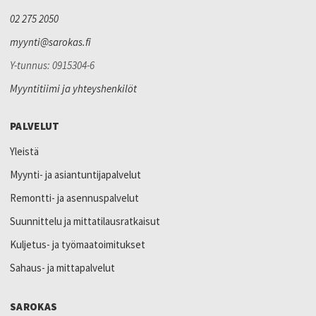
02 275 2050
myynti@sarokas.fi
Y-tunnus: 0915304-6
Myyntitiimi ja yhteyshenkilöt
PALVELUT
Yleistä
Myynti- ja asiantuntijapalvelut
Remontti- ja asennuspalvelut
Suunnittelu ja mittatilausratkaisut
Kuljetus- ja työmaatoimitukset
Sahaus- ja mittapalvelut
SAROKAS