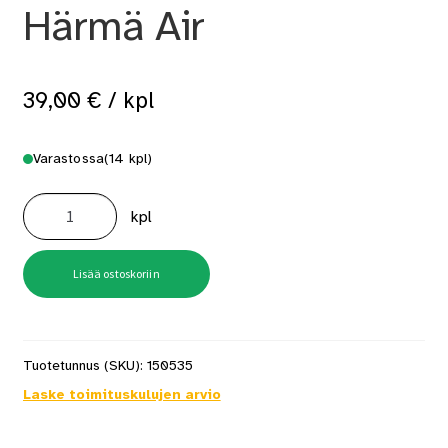
Härmä Air
39,00
€
/ kpl
Varastossa
(14 kpl)
Aluskatteen-
ja
kpl
höyrynsulun
tiiviste
Härmä
Air
määrä
Lisää ostoskoriin
Tuotetunnus (SKU):
150535
Laske toimituskulujen arvio