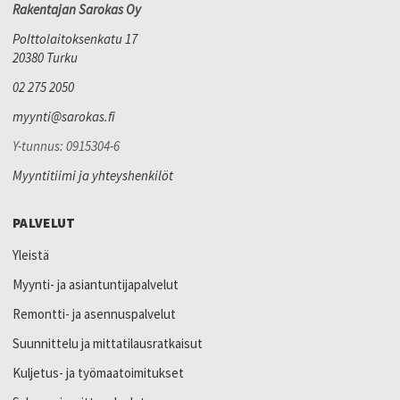
Rakentajan Sarokas Oy
Polttolaitoksenkatu 17
20380 Turku
02 275 2050
myynti@sarokas.fi
Y-tunnus: 0915304-6
Myyntitiimi ja yhteyshenkilöt
PALVELUT
Yleistä
Myynti- ja asiantuntijapalvelut
Remontti- ja asennuspalvelut
Suunnittelu ja mittatilausratkaisut
Kuljetus- ja työmaatoimitukset