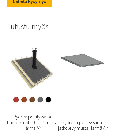
Tutustu myös
Pyöreä pellityssarja
huopakatolle 0-10° musta
Pyöreän pellityssarjan
Härmä Air
jatkolevy musta Härmä Air