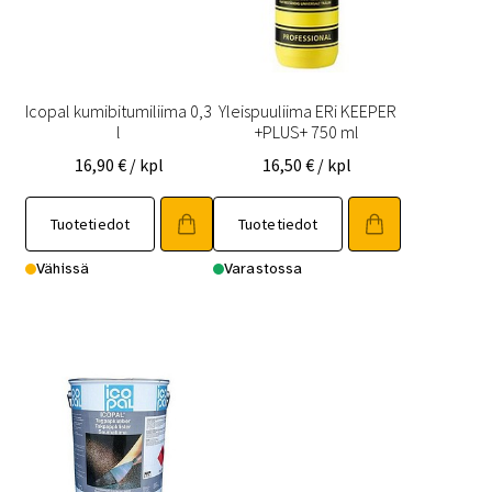
Icopal kumibitumiliima 0,3
Yleispuuliima ERi KEEPER
l
+PLUS+ 750 ml
16,90
€
/ kpl
16,50
€
/ kpl
Tuotetiedot
Tuotetiedot
Vähissä
Varastossa