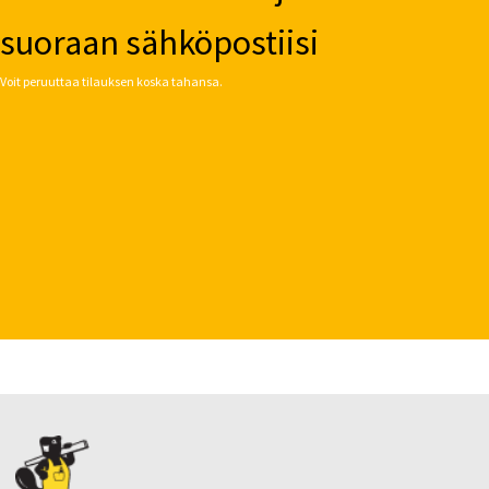
suoraan sähköpostiisi
Voit peruuttaa tilauksen koska tahansa.