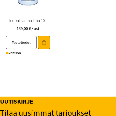
Icopal saumaliima 10 l
139,00
€
/ ast
Tuotetiedot
Vähissä
UUTISKIRJE
Tilaa uusimmat tarjoukset