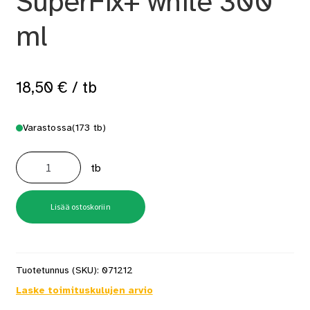
SuperFix+ white 300
ml
18,50
€
/ tb
Varastossa
(173 tb)
Asennusliima
Casco
tb
SuperFix+
white
300
ml
määrä
Lisää ostoskoriin
Tuotetunnus (SKU):
071212
Laske toimituskulujen arvio