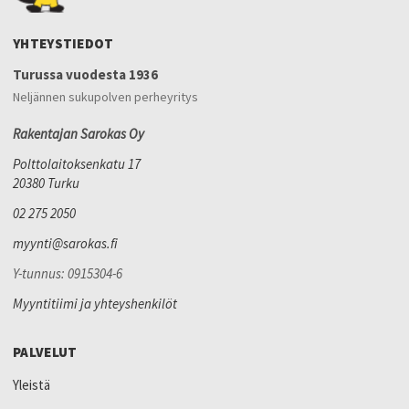
YHTEYSTIEDOT
Turussa vuodesta 1936
Neljännen sukupolven perheyritys
Rakentajan Sarokas Oy
Polttolaitoksenkatu 17
20380 Turku
02 275 2050
myynti@sarokas.fi
Y-tunnus: 0915304-6
Myyntitiimi ja yhteyshenkilöt
PALVELUT
Yleistä