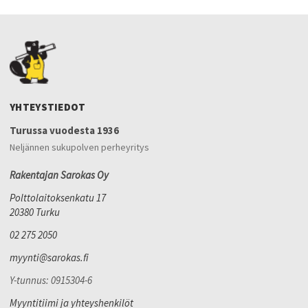
YHTEYSTIEDOT
Turussa vuodesta 1936
Neljännen sukupolven perheyritys
Rakentajan Sarokas Oy
Polttolaitoksenkatu 17
20380 Turku
02 275 2050
myynti@sarokas.fi
Y-tunnus: 0915304-6
Myyntitiimi ja yhteyshenkilöt