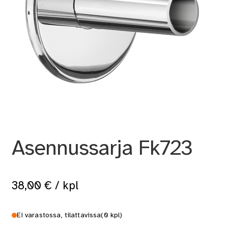
Asennussarja Fk723
38,00
€
/ kpl
Ei varastossa, tilattavissa
(0 kpl)