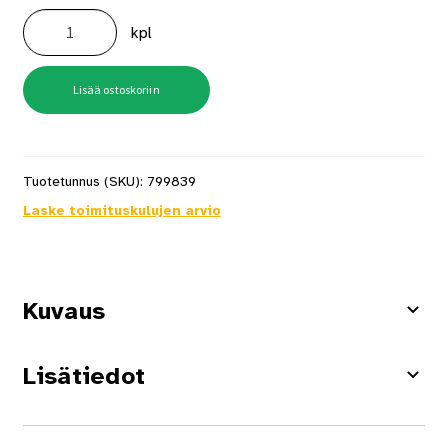
Asennussarja
Fk723
kpl
määrä
Lisää ostoskoriin
Tuotetunnus (SKU):
799839
Laske toimituskulujen arvio
Kuvaus
Lisätiedot