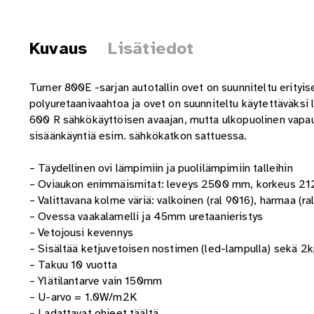
Kuvaus
Lisätiedot
Turner 800E -sarjan autotallin ovet on suunniteltu erityi
polyuretaanivaahtoa ja ovet on suunniteltu käytettäväks
600 R sähkökäyttöisen avaajan, mutta ulkopuolinen vapautin
sisäänkäyntiä esim. sähkökatkon sattuessa.
– Täydellinen ovi lämpimiin ja puolilämpimiin talleihin
– Oviaukon enimmäismitat: leveys 2500 mm, korkeus 2
– Valittavana kolme väriä: valkoinen (ral 9016), harmaa (r
– Ovessa vaakalamelli ja 45mm uretaanieristys
– Vetojousi kevennys
– Sisältää ketjuvetoisen nostimen (led-lampulla) sekä 2
– Takuu 10 vuotta
– Ylätilantarve vain 150mm
– U-arvo = 1.0W/m2K
–
Ladattavat ohjeet täältä