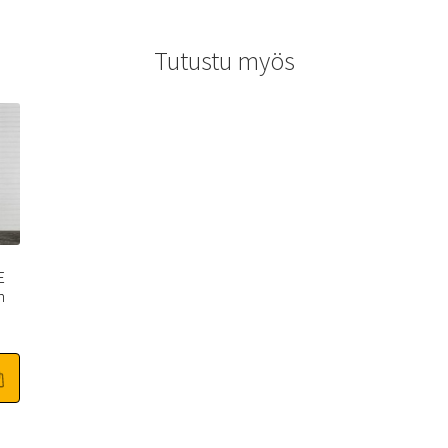
Tutustu myös
E
n