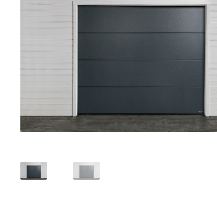
Toimitustavat- ja kulut
Tummuneet tai kuivat lauteet? Näin