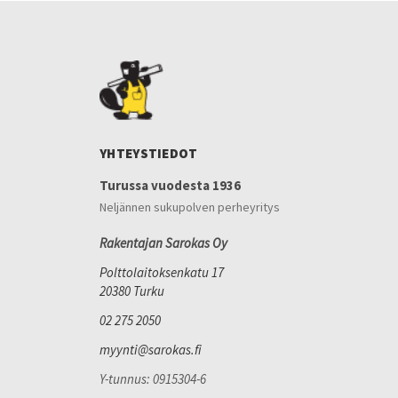
YHTEYSTIEDOT
Turussa vuodesta 1936
Neljännen sukupolven perheyritys
Rakentajan Sarokas Oy
Polttolaitoksenkatu 17
20380 Turku
02 275 2050
myynti@sarokas.fi
Y-tunnus: 0915304-6