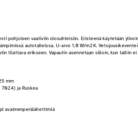
sesti pohjoisen vaativiin olosuhteisiin. Eristeenä käytetään yli
i lämpimissä autotalleissa. U-arvo 1,0 W/m2K. Vetojousikevente
 tilattava erikseen. Vapautin asennetaan silloin, kun talliin ei
125 mm
al 7024) ja Ruskea
kpl avaimenperälähettimiä