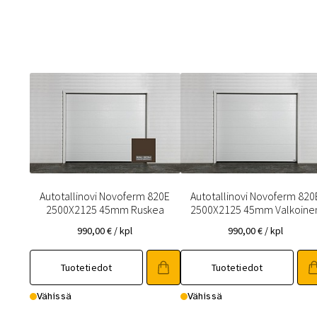
Autotallinovi Novoferm 820E
Autotallinovi Novoferm 820
2500X2125 45mm Ruskea
2500X2125 45mm Valkoine
990,00
€
/ kpl
990,00
€
/ kpl
Tuotetiedot
Tuotetiedot
Vähissä
Vähissä