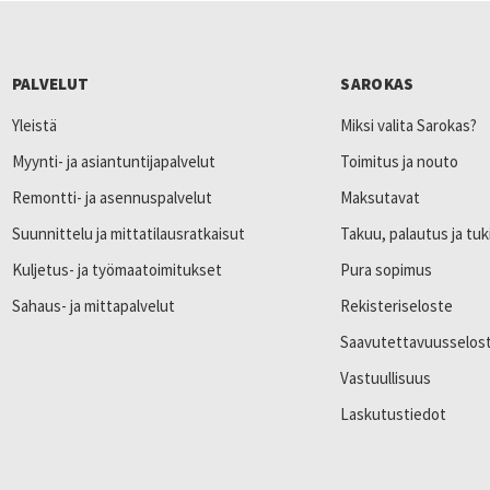
PALVELUT
SAROKAS
Yleistä
Miksi valita Sarokas?
Myynti- ja asiantuntijapalvelut
Toimitus ja nouto
Remontti- ja asennuspalvelut
Maksutavat
Suunnittelu ja mittatilausratkaisut
Takuu, palautus ja tuk
Kuljetus- ja työmaatoimitukset
Pura sopimus
Sahaus- ja mittapalvelut
Rekisteriseloste
Saavutettavuusselos
Vastuullisuus
Laskutustiedot