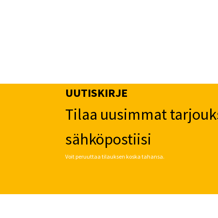
UUTISKIRJE
Tilaa uusimmat tarjouk
sähköpostiisi
Voit peruuttaa tilauksen koska tahansa.