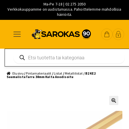
Ma-Pe 7-18 | 02 275 2050
Verkkokauppamme on uudistumassa. Pahoittelemme mahdollisia
häiriöitä.
Siirry
Siirry
Siirry
navigointiin
sisältöön
pääsisältöön
Products
search
Etusivu
/
Pintamateriaalit
/
Listat
/
Metallilistat
/ B2 KE2
SaumalistaTarra 38mm Kulta Anodisoitu