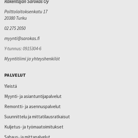
Rakentajan Sarokas Oy
Polttolaitoksenkatu 17
20380 Turku
02 275 2050
myynti@sarokas.fi
Y-tunnus: 0915304-6
Myyntitiimi ja yhteyshenkilöt
PALVELUT
Yleistä
Myynti- ja asiantuntijapalvelut
Remontti- ja asennuspalvelut
Suunnittelu ja mittatilausratkaisut
Kuljetus- ja työmaatoimitukset
Sahaus- ja mittapalvelut