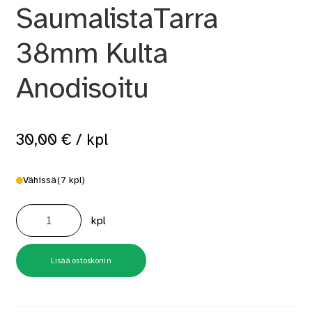
SaumalistaTarra
38mm Kulta
Anodisoitu
30,00
€
/ kpl
Vähissä
(7 kpl)
B2
KE2
kpl
SaumalistaTarra
38mm
Kulta
Anodisoitu
määrä
Lisää ostoskoriin