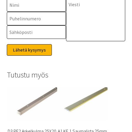
Tutustu myös
D3 PE2 Askelkulma 25X20
A1 KE 1 Saumalista 25mm