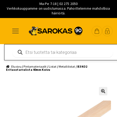
Ma-Pe 7-18 | 02 275 2050
Verkkokauppamme on uudistumassa. Pahoittelemme mahdollisia
häiriöitä.
Siirry
Siirry
Siirry
navigointiin
sisältöön
pääsisältöön
Products
search
Etusivu
/
Pintamateriaalit
/
Listat
/
Metallilistat
/ B3 KO2
Eritasotarralista 40mm Koivu