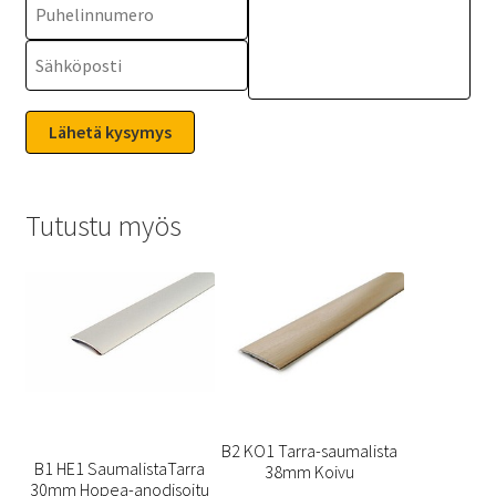
Tutustu myös
B2 KO1 Tarra-saumalista
B1 HE1 SaumalistaTarra
38mm Koivu
30mm Hopea-anodisoitu