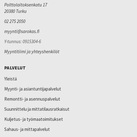
Polttolaitoksenkatu 17
20380 Turku
02 275 2050
myynti@sarokas.fi
Y-tunnus: 0915304-6
Myyntitiimi ja yhteyshenkilöt
PALVELUT
Yleistä
Myynti- ja asiantuntijapalvelut
Remontti- ja asennuspalvelut
Suunnittelu ja mittatilausratkaisut
Kuljetus- ja työmaatoimitukset
Sahaus- ja mittapalvelut