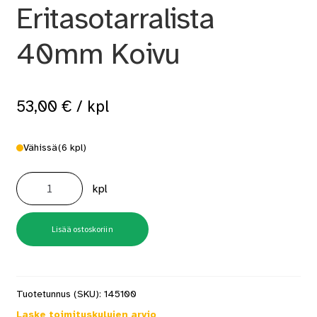
Eritasotarralista
40mm Koivu
53,00
€
/ kpl
Vähissä
(6 kpl)
B3
KO2
kpl
Eritasotarralista
40mm
Koivu
määrä
Lisää ostoskoriin
Tuotetunnus (SKU):
145100
Laske toimituskulujen arvio