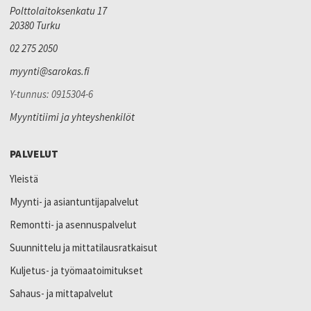
Polttolaitoksenkatu 17
20380 Turku
02 275 2050
myynti@sarokas.fi
Y-tunnus: 0915304-6
Myyntitiimi ja yhteyshenkilöt
PALVELUT
Yleistä
Myynti- ja asiantuntijapalvelut
Remontti- ja asennuspalvelut
Suunnittelu ja mittatilausratkaisut
Kuljetus- ja työmaatoimitukset
Sahaus- ja mittapalvelut