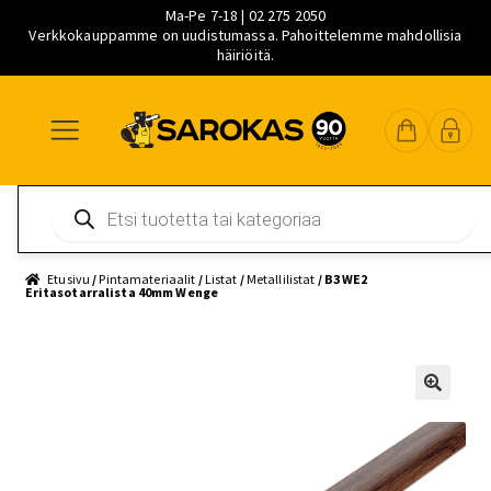
Ma-Pe 7-18 | 02 275 2050
Verkkokauppamme on uudistumassa. Pahoittelemme mahdollisia
häiriöitä.
Siirry
Siirry
Siirry
navigointiin
sisältöön
pääsisältöön
Products
search
Etusivu
/
Pintamateriaalit
/
Listat
/
Metallilistat
/ B3 WE2
Eritasotarralista 40mm Wenge