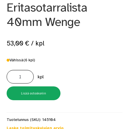
Eritasotarralista
40mm Wenge
53,00
€
/ kpl
Vähissä
(6 kpl)
B3
WE2
kpl
Eritasotarralista
40mm
Wenge
määrä
Lisää ostoskoriin
Tuotetunnus (SKU):
145104
Laske toimituskulujen arvio