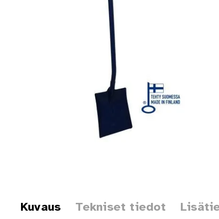
Kuvaus
Tekniset tiedot
Lisäti