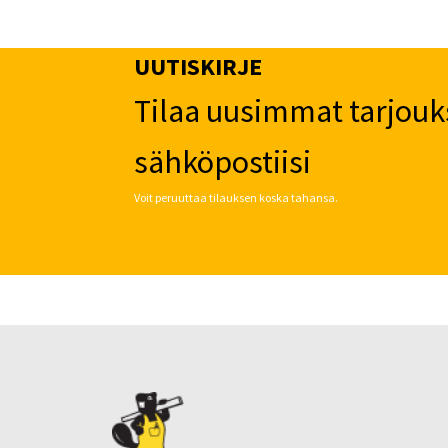
UUTISKIRJE
Tilaa uusimmat tarjouk
sähköpostiisi
Voit peruuttaa tilauksen koska tahansa.