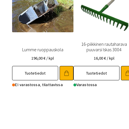
16-piikkinen rautaharava
Lumme ruoppauskola
puuvarsi Iskas 3004
196,00
€
/ kpl
16,00
€
/ kpl
Tuotetiedot
Tuotetiedot
Ei varastossa, tilattavissa
Varastossa