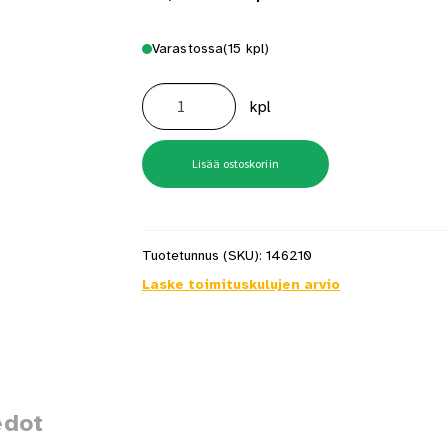
Varastossa
(15 kpl)
Betonilapio
putkivarsi
kpl
Iskas
1003
määrä
Lisää ostoskoriin
Tuotetunnus (SKU):
146210
Laske toimituskulujen arvio
edot