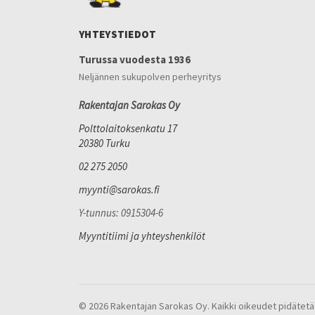
YHTEYSTIEDOT
Turussa vuodesta 1936
Neljännen sukupolven perheyritys
Rakentajan Sarokas Oy
Polttolaitoksenkatu 17
20380 Turku
02 275 2050
myynti@sarokas.fi
Y-tunnus: 0915304-6
Myyntitiimi ja yhteyshenkilöt
© 2026 Rakentajan Sarokas Oy. Kaikki oikeudet pidätetä