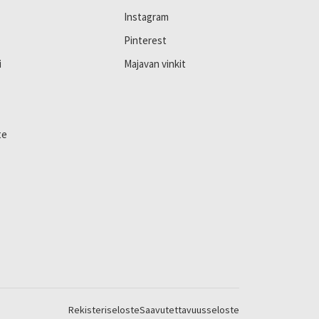
Instagram
Pinterest
i
Majavan vinkit
te
Rekisteriseloste
Saavutettavuusseloste