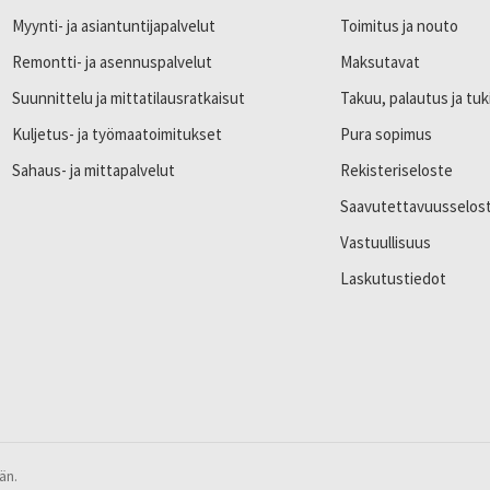
Myynti- ja asiantuntijapalvelut
Toimitus ja nouto
Remontti- ja asennuspalvelut
Maksutavat
Suunnittelu ja mittatilausratkaisut
Takuu, palautus ja tuk
Kuljetus- ja työmaatoimitukset
Pura sopimus
Sahaus- ja mittapalvelut
Rekisteriseloste
Saavutettavuusselos
Vastuullisuus
Laskutustiedot
än.