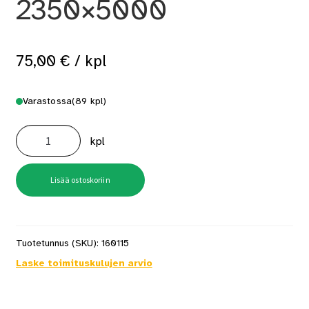
2350×5000
75,00
€
/ kpl
Varastossa
(89 kpl)
Betoniverkko
8-
kpl
200
2350x5000
määrä
Lisää ostoskoriin
Tuotetunnus (SKU):
160115
Laske toimituskulujen arvio