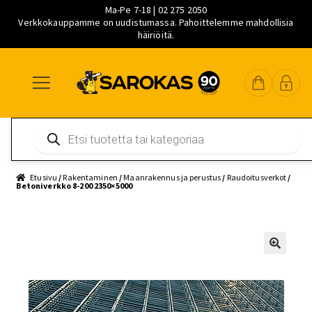
Ma-Pe 7-18 | 02 275 2050
Verkkokauppamme on uudistumassa. Pahoittelemme mahdollisia
häiriöitä.
Siirry
Siirry
Siirry
navigointiin
sisältöön
pääsisältöön
Products
search
Etusivu
/
Rakentaminen
/
Maanrakennus ja perustus
/
Raudoitusverkot
/
Betoniverkko 8-200 2350×5000