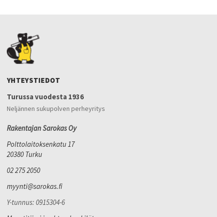
YHTEYSTIEDOT
Turussa vuodesta 1936
Neljännen sukupolven perheyritys
Rakentajan Sarokas Oy
Polttolaitoksenkatu 17
20380 Turku
02 275 2050
myynti@sarokas.fi
Y-tunnus: 0915304-6