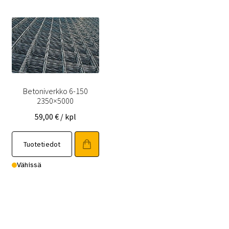
Betoniverkko 6-150
2350×5000
59,00
€
/ kpl
Tuotetiedot
Vähissä