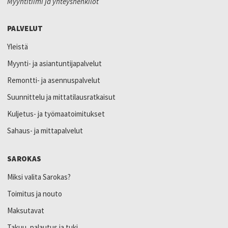
Myyntitiimi ja yhteyshenkilöt
PALVELUT
Yleistä
Myynti- ja asiantuntijapalvelut
Remontti- ja asennuspalvelut
Suunnittelu ja mittatilausratkaisut
Kuljetus- ja työmaatoimitukset
Sahaus- ja mittapalvelut
SAROKAS
Miksi valita Sarokas?
Toimitus ja nouto
Maksutavat
Takuu, palautus ja tuki