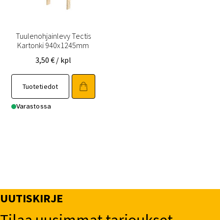
Tuulenohjainlevy Tectis
Kartonki 940x1245mm
3,50
€
/ kpl
Tuotetiedot
Varastossa
UUTISKIRJE
Tilaa uusimmat tarjoukset