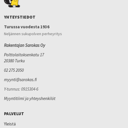
YHTEYSTIEDOT
Turussa vuodesta 1936
Neljännen sukupolven perheyritys
Rakentajan Sarokas Oy
Polttolaitoksenkatu 17
20380 Turku
02 275 2050
myynti@sarokas.fi
Y-tunnus: 0915304-6
Myyntitiimi ja yhteyshenkilöt
PALVELUT
Yleistä