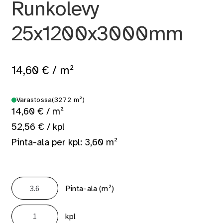
Runkolevy
25x1200x3000mm
14,60
€
/ m²
Varastossa
(3272 m²)
14,60 € / m²
52,56 € / kpl
Pinta-ala per kpl: 3,60 m²
Pinta-ala (m²)
Bitumilevy
Hunton
kpl
Runkolevy