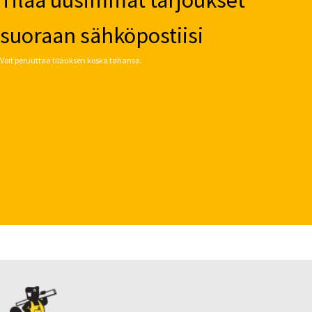
suoraan sähköpostiisi
Voit peruuttaa tilauksen koska tahansa.