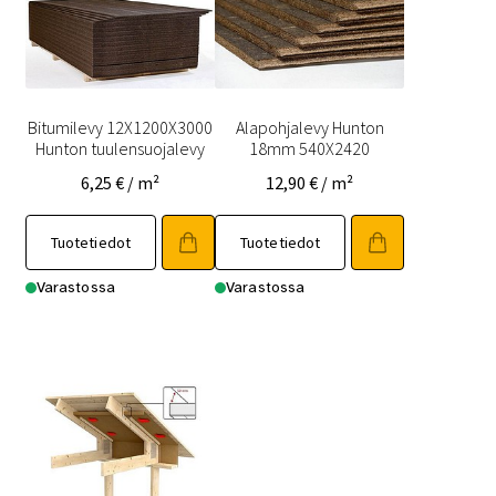
Bitumilevy 12X1200X3000
Alapohjalevy Hunton
Hunton tuulensuojalevy
18mm 540X2420
6,25
€
/ m²
12,90
€
/ m²
Tuotetiedot
Tuotetiedot
Varastossa
Varastossa