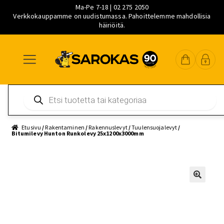
Ma-Pe 7-18 | 02 275 2050
Verkkokauppamme on uudistumassa. Pahoittelemme mahdollisia
häiriöitä.
Siirry
Siirry
Siirry
navigointiin
sisältöön
pääsisältöön
Products
search
Etusivu
/
Rakentaminen
/
Rakennuslevyt
/
Tuulensuojalevyt
/
Bitumilevy Hunton Runkolevy 25x1200x3000mm