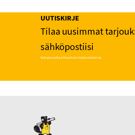
UUTISKIRJE
Tilaa uusimmat tarjouk
sähköpostiisi
Voit peruuttaa tilauksen koska tahansa.