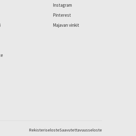
Instagram
Pinterest
i
Majavan vinkit
te
Rekisteriseloste
Saavutettavuusseloste