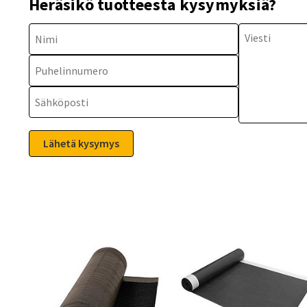
Heräsikö tuotteesta kysymyksiä?