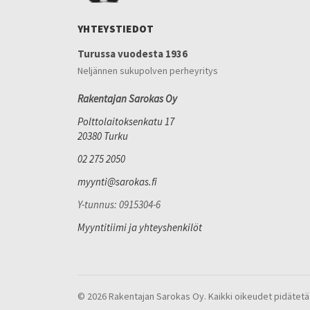
YHTEYSTIEDOT
Turussa vuodesta 1936
Neljännen sukupolven perheyritys
Rakentajan Sarokas Oy
Polttolaitoksenkatu 17
20380 Turku
02 275 2050
myynti@sarokas.fi
Y-tunnus: 0915304-6
Myyntitiimi ja yhteyshenkilöt
© 2026 Rakentajan Sarokas Oy. Kaikki oikeudet pidätetä