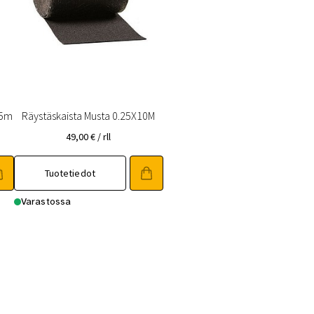
25m
Räystäskaista Musta 0.25X10M
49,00
€
/ rll
Tuotetiedot
Varastossa