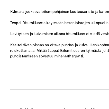
Kylmänä juokseva bitumipohjainen kosteuseriste ja kato
Icopal Bitumiliuosta käytetään betonipintojen ulkopuoliste
Levityksen ja kuivumisen aikana bitumiliuos ei siedä vesi
Käsiteltävän pinnan on oltava puhdas ja kuiva. Harkkopinna
ruiskuttamalla. Mikäli Icopal Bitumiliuos on kylmästä jo
puhdistamiseen soveltuu mineraalitärpätti.