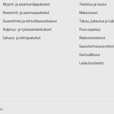
Myynti- ja asiantuntijapalvelut
Toimitus ja nouto
Remontti- ja asennuspalvelut
Maksutavat
Suunnittelu ja mittatilausratkaisut
Takuu, palautus ja tuk
Kuljetus- ja työmaatoimitukset
Pura sopimus
Sahaus- ja mittapalvelut
Rekisteriseloste
Saavutettavuusselos
Vastuullisuus
Laskutustiedot
än.