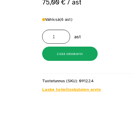
75,00
€
/ ast
 saat saunan puupinnat taas siisteiksi
Usein kysytyt kysymykset 
Vähissä
(6 ast)
Bitumiliuos
Icopal
ast
BIL
20/85
10
l
määrä
Lisää ostoskoriin
Tuotetunnus (SKU):
091224
Laske toimituskulujen arvio