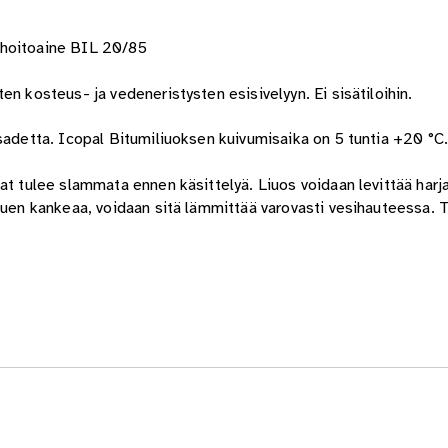
nhoitoaine BIL 20/85
n kosteus- ja vedeneristysten esisivelyyn. Ei sisätiloihin.
sadetta. Icopal Bitumiliuoksen kuivumisaika on 5 tuntia +20 °C.
t tulee slammata ennen käsittelyä. Liuos voidaan levittää harjall
htuen kankeaa, voidaan sitä lämmittää varovasti vesihauteessa. 