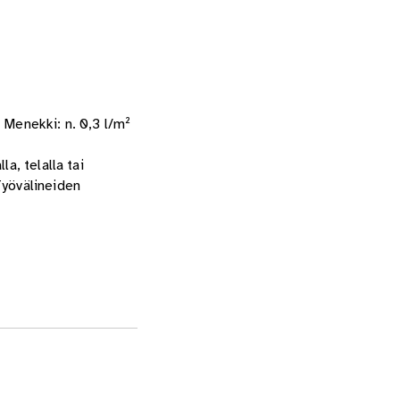
 Menekki: n. 0,3 l/m²
a, telalla tai
Työvälineiden