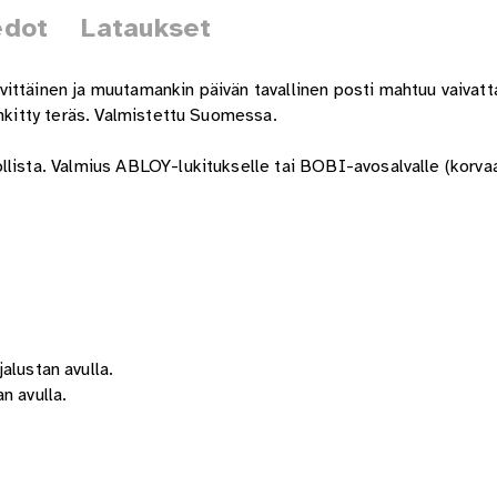
edot
Lataukset
ittäinen ja muutamankin päivän tavallinen posti mahtuu vaivatta
inkitty teräs. Valmistettu Suomessa.
llista. Valmius ABLOY-lukitukselle tai BOBI-avosalvalle (korvaa
lustan avulla.
 avulla.