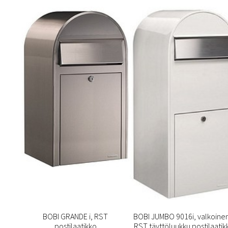
BOBI GRANDE i, RST
BOBI JUMBO 9016i, valkoinen
postilaatikko
RST täyttöluukku postilaatik