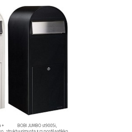
 +
BOBI JUMBO st9005i,
ko
struktuurimusta + rs postilaatikko