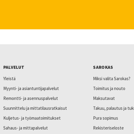
PALVELUT
SAROKAS
Yleistä
Miksi valita Sarokas?
Myynti- ja asiantuntijapalvelut
Toimitus ja nouto
Remontti- ja asennuspalvelut
Maksutavat
Suunnittelu ja mittatilausratkaisut
Takuu, palautus ja tuk
Kuljetus- ja työmaatoimitukset
Pura sopimus
Sahaus- ja mittapalvelut
Rekisteriseloste