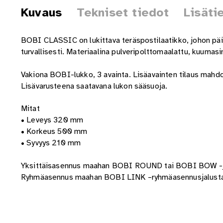
Kuvaus
Tekniset tiedot
Lisäti
BOBI CLASSIC on lukittava teräspostilaatikko, johon päiv
turvallisesti. Materiaalina pulveripolttomaalattu, kuumas
Vakiona BOBI-lukko, 3 avainta. Lisäavainten tilaus mahdo
Lisävarusteena saatavana lukon sääsuoja.
Mitat
• Leveys 320 mm
• Korkeus 500 mm
• Syvyys 210 mm
Yksittäisasennus maahan BOBI ROUND tai BOBI BOW -ja
Ryhmäasennus maahan BOBI LINK –ryhmäasennusjalustan