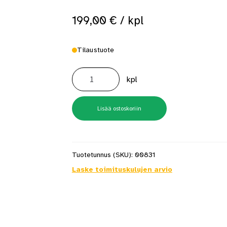
199,00
€
/ kpl
Tilaustuote
BOBI
CLASSIC
kpl
st9005,
struktuurimusta
postilaatikko
määrä
Lisää ostoskoriin
Tuotetunnus (SKU):
00831
Laske toimituskulujen arvio