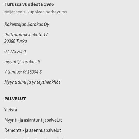
Turussa vuodesta 1936
Neljännen sukupolven perheyritys
Rakentajan Sarokas Oy
Polttolaitoksenkatu 17
20380 Turku
02 275 2050
myynti@sarokas.fi
Y-tunnus: 0915304-6
Myyntitiimi ja yhteyshenkilöt
PALVELUT
Yleistä
Myynti- ja asiantuntijapalvelut
Remontti- ja asennuspalvelut