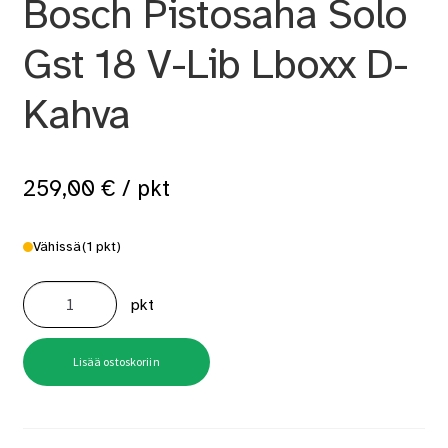
Bosch Pistosaha Solo
Gst 18 V-Lib Lboxx D-
Kahva
259,00
€
/ pkt
Vähissä
(1 pkt)
Bosch
Pistosaha
pkt
Solo
Gst
18
V-
Lib
Lisää ostoskoriin
Lboxx
D-
Kahva
määrä