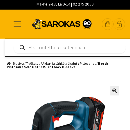
Ma-Pe 7-18, La 9-14 | 02 275 2050
Siirry
Siirry
Siirry
navigointiin
sisältöön
pääsisältöön
Products
search
Etusivu
/
Työkalut
/
Akku- ja sähkötyökalut
/
Pistosahat
/ Bosch
Pistosaha Solo Gst 18 V-Lib Lboxx D-Kahva