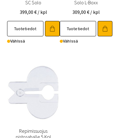
SC Solo
Solo L-Boxx
399,00
€
/ kpl
309,00
€
/ kpl
Tuotetiedot
Tuotetiedot
Vähissä
Vähissä
Repimissuojus
pistosahalle 5 Kpl