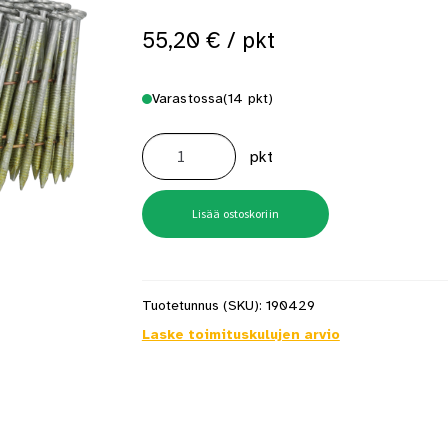
55,20
€
/ pkt
Varastossa
(14 pkt)
EL24ASBHR
60x2,3mm
pkt
16°
Rullanaula
KS
kampa
2400
Lisää ostoskoriin
kpl/pkt
määrä
Tuotetunnus (SKU):
190429
Laske toimituskulujen arvio