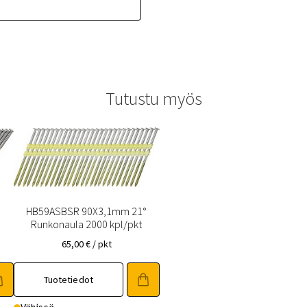
Tutustu myös
HB59ASBSR 90X3,1mm 21°
Runkonaula 2000 kpl/pkt
65,00
€
/ pkt
Tuotetiedot