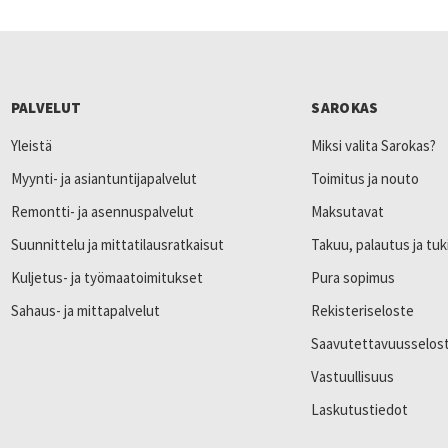
PALVELUT
SAROKAS
Yleistä
Miksi valita Sarokas?
Myynti- ja asiantuntijapalvelut
Toimitus ja nouto
Remontti- ja asennuspalvelut
Maksutavat
Suunnittelu ja mittatilausratkaisut
Takuu, palautus ja tuk
Kuljetus- ja työmaatoimitukset
Pura sopimus
Sahaus- ja mittapalvelut
Rekisteriseloste
Saavutettavuusselos
Vastuullisuus
Laskutustiedot