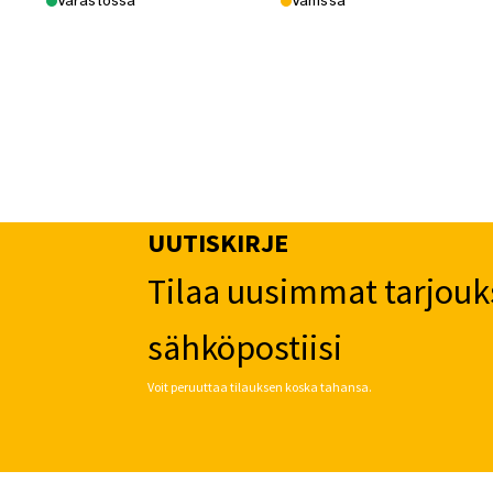
Varastossa
Vähissä
UUTISKIRJE
Tilaa uusimmat tarjouk
sähköpostiisi
Voit peruuttaa tilauksen koska tahansa.