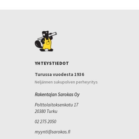
YHTEYSTIEDOT
Turussa vuodesta 1936
Neljännen sukupolven perheyritys
Rakentajan Sarokas Oy
Polttolaitoksenkatu 17
20380 Turku
02 275 2050
myynti@sarokas.fi