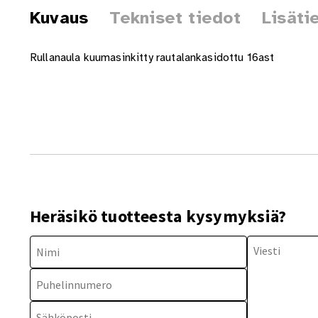
Kuvaus
Tekniset tiedot
Lisäti
Rullanaula kuumasinkitty rautalankasidottu 16ast
Heräsikö tuotteesta kysymyksiä?