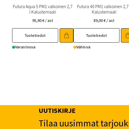
Futura Aqua 5 PM1 valkoinen 2,7
Futura 40 PM1 valkoinen 2,7 
l Kalustemaali
Kalustemaali
95,90
€
/ ast
89,00
€
/ ast
Tuotetiedot
Tuotetiedot
Varastossa
Vähissä
UUTISKIRJE
Tilaa uusimmat tarjouk