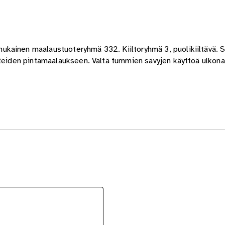
ainen maalaustuoteryhmä 332. Kiiltoryhmä 3, puolikiiltävä. Si
steiden pintamaalaukseen. Vältä tummien sävyjen käyttöä ulkona