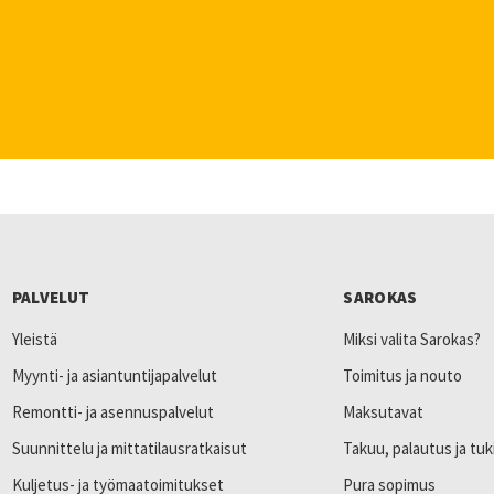
PALVELUT
SAROKAS
Yleistä
Miksi valita Sarokas?
Myynti- ja asiantuntijapalvelut
Toimitus ja nouto
Remontti- ja asennuspalvelut
Maksutavat
Suunnittelu ja mittatilausratkaisut
Takuu, palautus ja tuk
Kuljetus- ja työmaatoimitukset
Pura sopimus