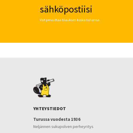
sähköpostiisi
Voit peruuttaa tilauksen koska tahansa.
YHTEYSTIEDOT
Turussa vuodesta 1936
Neljännen sukupolven perheyritys