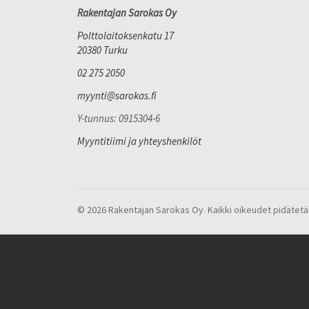
Rakentajan Sarokas Oy
Polttolaitoksenkatu 17
20380 Turku
02 275 2050
myynti@sarokas.fi
Y-tunnus: 0915304-6
Myyntitiimi ja yhteyshenkilöt
© 2026 Rakentajan Sarokas Oy. Kaikki oikeudet pidätetä