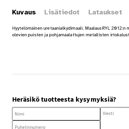
Kuvaus
Lisätiedot
Lataukset
Hyytelömäinen uretaanialkydimaali. MaalausRYL 2012:n muk
olevien puisten ja pohjamaalattujen metallisten irtokalu
Heräsikö tuotteesta kysymyksiä?