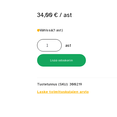
 saat saunan puupinnat taas siisteiksi
Usein kysytyt kysymykset 
34,00
€
/ ast
Vähissä
(1 ast)
Futura
40
ast
PM1
valkoinen
0,9
l
Kalustemaali
Lisää ostoskoriin
määrä
Tuotetunnus (SKU):
300219
Laske toimituskulujen arvio