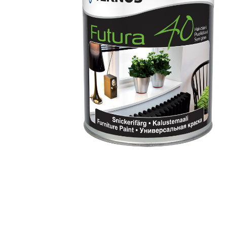
Toimitustavat- ja kulut
Tummuneet tai kuivat lauteet? Näin