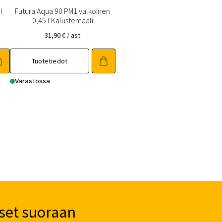
l
Futura Aqua 90 PM1 valkoinen
0,45 l Kalustemaali
31,90
€
/ ast
Tuotetiedot
Varastossa
set suoraan