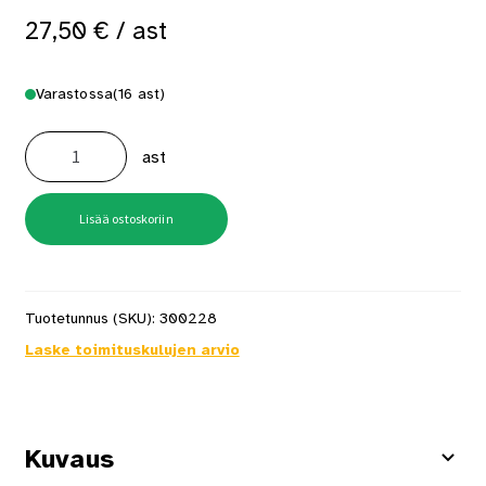
27,50
€
/ ast
Varastossa
(16 ast)
Futura
Aqua
ast
20
0,45
l
NCS
S0502-
Lisää ostoskoriin
Y
Kalustemaali
määrä
Tuotetunnus (SKU):
300228
Laske toimituskulujen arvio
Kuvaus