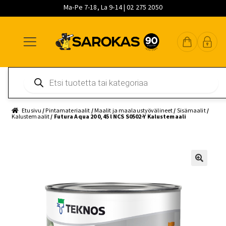
Ma-Pe 7-18, La 9-14 | 02 275 2050
Siirry
Siirry
Siirry
navigointiin
sisältöön
pääsisältöön
Products
search
Etusivu
/
Pintamateriaalit
/
Maalit ja maalaustyövälineet
/
Sisämaalit
/
Kalustemaalit
/ Futura Aqua 20 0,45 l NCS S0502-Y Kalustemaali