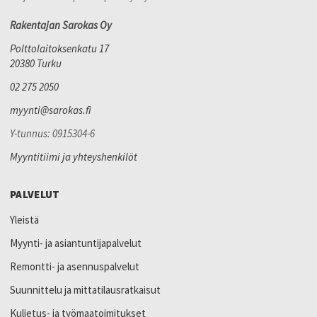
Rakentajan Sarokas Oy
Polttolaitoksenkatu 17
20380 Turku
02 275 2050
myynti@sarokas.fi
Y-tunnus: 0915304-6
Myyntitiimi ja yhteyshenkilöt
PALVELUT
Yleistä
Myynti- ja asiantuntijapalvelut
Remontti- ja asennuspalvelut
Suunnittelu ja mittatilausratkaisut
Kuljetus- ja työmaatoimitukset