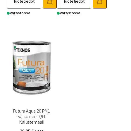
Tuotetiedot
Tuotetiedot
Varastossa
Varastossa
Futura Aqua 20 PM1
valkoinen 0,9 l
Kalustemaali
39,95
€
/ ast