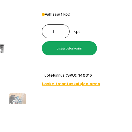
Vähissä
(1 kpl)
GCM
12
kpl
GDL
Katkaisusaha
määrä
Lisää ostoskoriin
Tuotetunnus (SKU):
148016
Laske toimituskulujen arvio