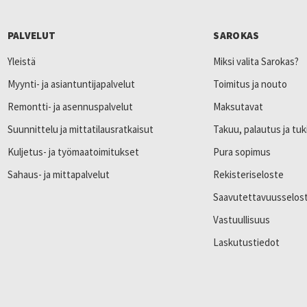
PALVELUT
SAROKAS
Yleistä
Miksi valita Sarokas?
Myynti- ja asiantuntijapalvelut
Toimitus ja nouto
Remontti- ja asennuspalvelut
Maksutavat
Suunnittelu ja mittatilausratkaisut
Takuu, palautus ja tuk
Kuljetus- ja työmaatoimitukset
Pura sopimus
Sahaus- ja mittapalvelut
Rekisteriseloste
Saavutettavuusselos
Vastuullisuus
Laskutustiedot