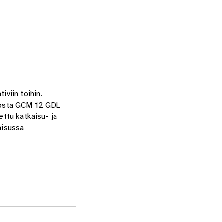
viin töihin.
nsiosta GCM 12 GDL
ettu katkaisu- ja
aisussa