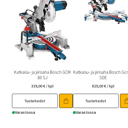
Katkaisu- ja jiirisaha Bosch GCM
Katkaisu- ja jiirisaha Bosch G
80 SJ
SDE
339,00
€
/ kpl
829,00
€
/ kpl
Tuotetiedot
Tuotetiedot
Varastossa
Varastossa