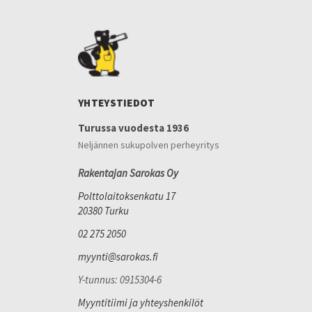
YHTEYSTIEDOT
Turussa vuodesta 1936
Neljännen sukupolven perheyritys
Rakentajan Sarokas Oy
Polttolaitoksenkatu 17
20380 Turku
02 275 2050
myynti@sarokas.fi
Y-tunnus: 0915304-6
Myyntitiimi ja yhteyshenkilöt