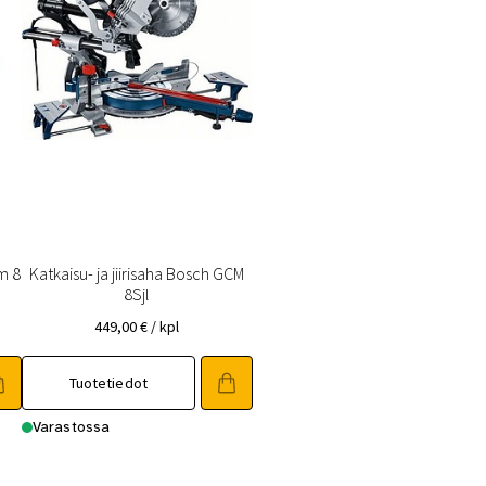
cm 8
Katkaisu- ja jiirisaha Bosch GCM
8Sjl
449,00
€
/ kpl
Tuotetiedot
Varastossa