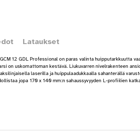
edot
Lataukset
CM 12 GDL Professional on paras valinta huipputarkkuutta vaati
ukuvarsi on uskomattoman kestävä. Liukuvarren nivelrakenteen a
ilinjaisella laserilla ja huippulaadukkaalla sahanterällä varust
ahdollistaa jopa 170 x 140 mm:n sahaussyvyyden L-profiilien katk