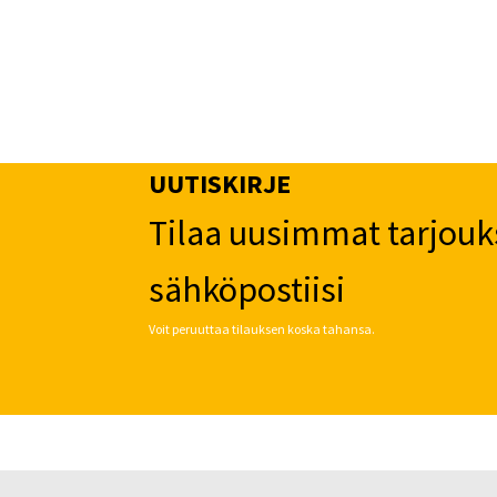
UUTISKIRJE
Tilaa uusimmat tarjouk
sähköpostiisi
Voit peruuttaa tilauksen koska tahansa.