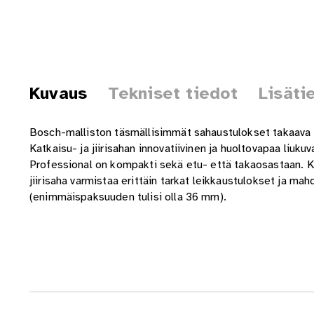
Kuvaus
Tekniset tiedot
Lisäti
Bosch-malliston täsmällisimmät sahaustulokset takaava G
Katkaisu- ja jiirisahan innovatiivinen ja huoltovapaa li
Professional on kompakti sekä etu- että takaosastaan. Kaks
jiirisaha varmistaa erittäin tarkat leikkaustulokset ja m
(enimmäispaksuuden tulisi olla 36 mm).