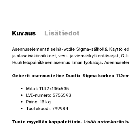
Kuvaus
Lisätiedot
Asennuselementti seinä-wc:lle Sigma-säiliöllä. Käyttö ede
ja alaseinäkiinnikkeet, vesi- ja viemärikytkentäsarjat, Q-l
Huuhtelupainikkeen asennus ilman työkaluja. Asennusele
Geberit asennusteline Duofix Sigma korkea 112c
Mitat:
1142x136x535
LVI-numero: 5756593
Paino: 16 kg
Tuotekoodi: 799984
Tuote myydään kappaleittain. Lisää ostoskoriin 