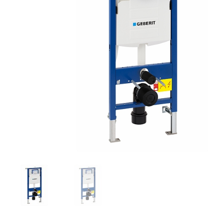
Toimitustavat- ja kulut
Tummuneet tai kuivat lauteet? Näin