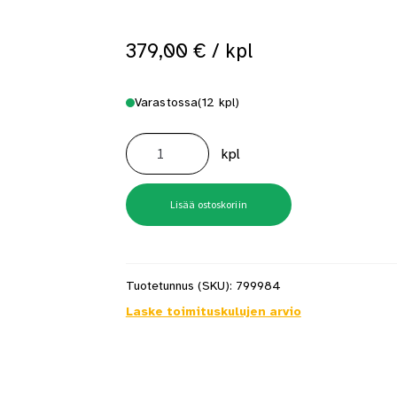
 saat saunan puupinnat taas siisteiksi
Usein kysytyt kysymykset 
379,00
€
/ kpl
Varastossa
(12 kpl)
Geberit
asennusteline
kpl
Duofix
Sigma
korkea
112cm
5756593
Lisää ostoskoriin
määrä
Tuotetunnus (SKU):
799984
Laske toimituskulujen arvio