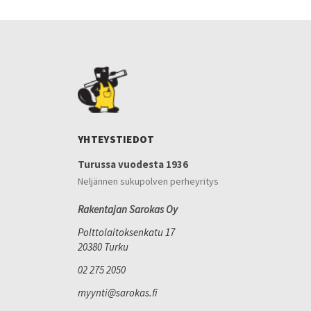
YHTEYSTIEDOT
Turussa vuodesta 1936
Neljännen sukupolven perheyritys
Rakentajan Sarokas Oy
Polttolaitoksenkatu 17
20380 Turku
02 275 2050
myynti@sarokas.fi