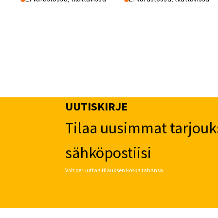
UUTISKIRJE
Tilaa uusimmat tarjouk
sähköpostiisi
Voit peruuttaa tilauksen koska tahansa.