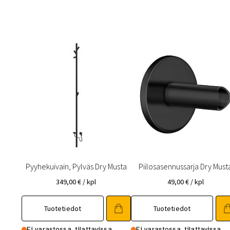
Pyyhekuivain, Pylväs Dry Musta
Piilosasennussarja Dry Must
349,00
€
/ kpl
49,00
€
/ kpl
Tuotetiedot
Tuotetiedot
Ei varastossa, tilattavissa
Ei varastossa, tilattavissa