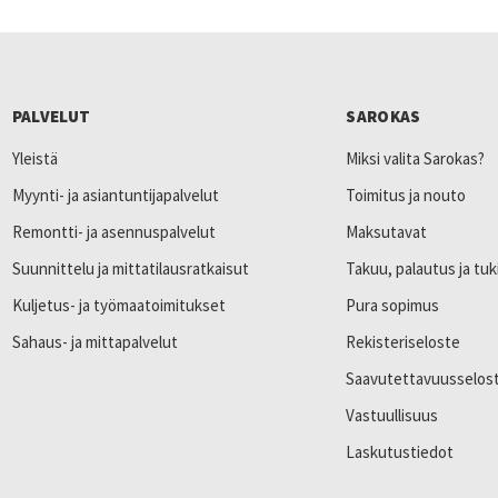
PALVELUT
SAROKAS
Yleistä
Miksi valita Sarokas?
Myynti- ja asiantuntijapalvelut
Toimitus ja nouto
Remontti- ja asennuspalvelut
Maksutavat
Suunnittelu ja mittatilausratkaisut
Takuu, palautus ja tuk
Kuljetus- ja työmaatoimitukset
Pura sopimus
Sahaus- ja mittapalvelut
Rekisteriseloste
Saavutettavuusselos
Vastuullisuus
Laskutustiedot