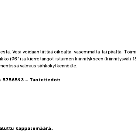
stä. Vesi voidaan liittää oikealta, vasemmalta tai päältä. Toimi
ukko (90°) ja kierretangot istuimen kiinnitykseen (kiinnitysväli 1
mentissä valmius sähkökytkennöille.
m 5756593 – Tuotetiedot:
haluttu kappalemäärä.