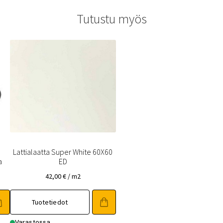
Tutustu myös
Lattialaatta Super White 60X60
a
ED
42,00
€
/ m2
Tuotetiedot
Varastossa