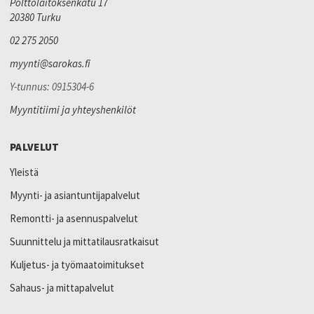
Polttolaitoksenkatu 17
20380 Turku
02 275 2050
myynti@sarokas.fi
Y-tunnus: 0915304-6
Myyntitiimi ja yhteyshenkilöt
PALVELUT
Yleistä
Myynti- ja asiantuntijapalvelut
Remontti- ja asennuspalvelut
Suunnittelu ja mittatilausratkaisut
Kuljetus- ja työmaatoimitukset
Sahaus- ja mittapalvelut