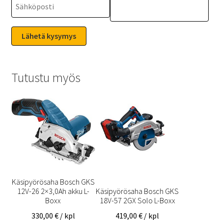
Tutustu myös
Käsipyörösaha Bosch GKS
12V-26 2×3,0Ah akku L-
Käsipyörösaha Bosch GKS
Boxx
18V-57 2GX Solo L-Boxx
330,00
€
/ kpl
419,00
€
/ kpl