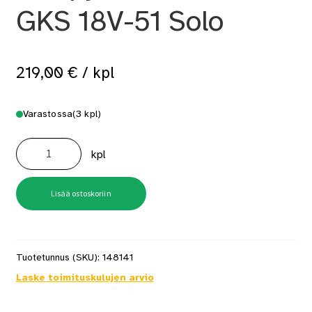
GKS 18V-51 Solo
219,00
€
/ kpl
Varastossa
(3 kpl)
Käsipyörösaha
Bosch
kpl
GKS
18V-
51
Solo
määrä
Lisää ostoskoriin
Tuotetunnus (SKU):
148141
Laske toimituskulujen arvio