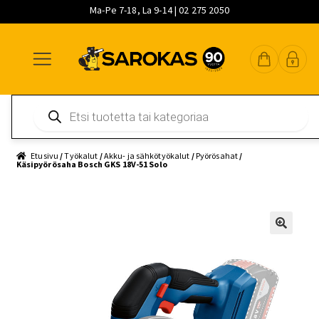
Ma-Pe 7-18, La 9-14 | 02 275 2050
Siirry
Siirry
Siirry
navigointiin
sisältöön
pääsisältöön
Products
search
Etusivu
/
Työkalut
/
Akku- ja sähkötyökalut
/
Pyörösahat
/
Käsipyörösaha Bosch GKS 18V-51 Solo