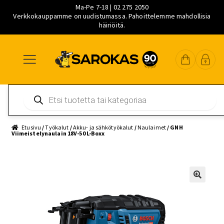
Ma-Pe 7-18 | 02 275 2050
Verkkokauppamme on uudistumassa. Pahoittelemme mahdollisia
häiriöitä.
Siirry
Siirry
Siirry
navigointiin
sisältöön
pääsisältöön
Products
search
Etusivu
/
Työkalut
/
Akku- ja sähkötyökalut
/
Naulaimet
/ GNH
Viimeistelynaulain 18V-50 L-Boxx