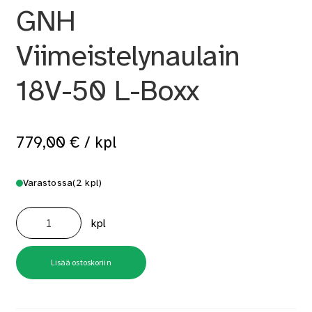
GNH
Viimeistelynaulain
18V-50 L-Boxx
779,00
€
/ kpl
Varastossa
(2 kpl)
GNH
Viimeistelynaulain
kpl
18V-
50
L-
Boxx
määrä
Lisää ostoskoriin