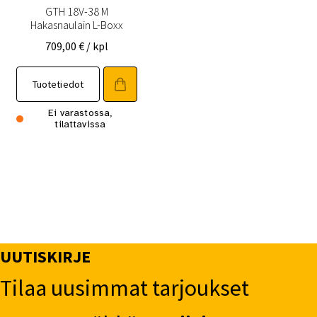
GTH 18V-38 M
Hakasnaulain L-Boxx
709,00
€
/ kpl
Tuotetiedot
Ei varastossa,
tilattavissa
UUTISKIRJE
Tilaa uusimmat tarjoukset