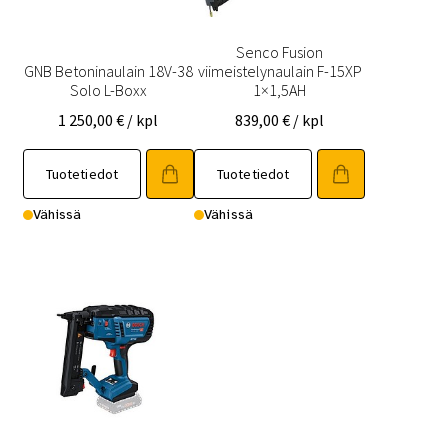
Senco Fusion
GNB Betoninaulain 18V-38
viimeistelynaulain F-15XP
Solo L-Boxx
1×1,5AH
1 250,00
€
/ kpl
839,00
€
/ kpl
Tuotetiedot
Tuotetiedot
Vähissä
Vähissä