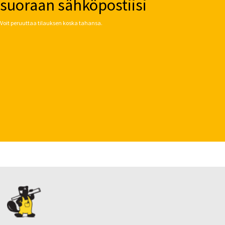
suoraan sähköpostiisi
Voit peruuttaa tilauksen koska tahansa.