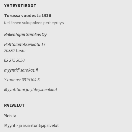
YHTEYSTIEDOT
Turussa vuodesta 1936
Neljännen sukupolven perheyritys
Rakentajan Sarokas Oy
Polttolaitoksenkatu 17
20380 Turku
02 275 2050
myynti@sarokas.fi
Y-tunnus: 0915304-6
Myyntitiimi ja yhteyshenkilöt
PALVELUT
Yleistä
Myynti- ja asiantuntijapalvelut