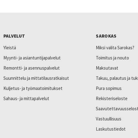
PALVELUT
SAROKAS
Yleistä
Miksi valita Sarokas?
Myynti- ja asiantuntijapalvelut
Toimitus ja nouto
Remontti- ja asennuspalvelut
Maksutavat
Suunnittelu ja mittatilausratkaisut
Takuu, palautus ja tuk
Kuljetus- ja työmaatoimitukset
Pura sopimus
Sahaus- ja mittapalvelut
Rekisteriseloste
Saavutettavuusselos
Vastuullisuus
Laskutustiedot