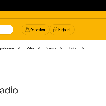
.
Ostoskori
Kirjaudu
lpyhuone
Piha
Sauna
Takat
dot
Majavan vinkit
Majavatili
Maksutavat
Meistä
teyttä
Palautukset ja vaihdot
Palvelut
Peruuttamispyyntö
adio
elu ja mittatilausratkaisut
Takuu ja tuki