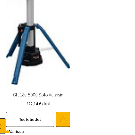
Glt 18v-5000 Solo Valaisin
222,14
€
/ kpl
Tuotetiedot
Vähissä