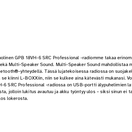
ipuolinen GPB 18VH-6 SRC Professional -radiomme takaa erino
sekä Multi-Speaker Sound. Multi-Speaker Sound mahdollistaa mu
luetooth®-yhteydellä. Tässä lujatekoisessa radiossa on suojakeh
 kiinni L-BOXXiin, niin se kulkee aina kätevästi mukanasi. Voit
VH-6 SRC Professional -radiossa on USB-portti älypuhelimien la
, jolloin lukitus avautuu ja akku työntyy ulos – siksi sinun ei t
los lokerosta.