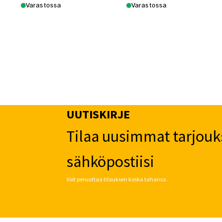
Varastossa
Varastossa
UUTISKIRJE
Tilaa uusimmat tarjouk
sähköpostiisi
Voit peruuttaa tilauksen koska tahansa.