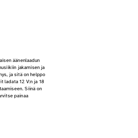
maisen äänenlaadun
siikiin jakamisen ja
ys, ja sitä on helppo
 ladata 12 V:n ja 18
taamiseen. Siinä on
arvitse painaa