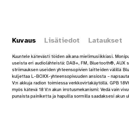
Kuvaus
Lisätiedot
Lataukset
Kuuntele kätevästi töiden aikana mielimusiikkiasi. Mon
useista eri audiolähteistä: DAB+, FM, Bluetooth®, AUX 
striimauksen useiden yhteensopivien laitteiden välillä B
kuljettaa L-BOXX-yhteensopivuuden ansiosta – napsauta se
V:n akkuja radion toimiessa verkkovirtakäytöllä. GPB 18
myös kätevä 18 V:n akun irrotusmekanismi: Vedä vain vivusta
punaista painiketta ja hapuilla sormilla saadaksesi akun u