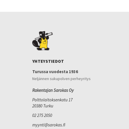
YHTEYSTIEDOT
Turussa vuodesta 1936
Neljännen sukupolven perheyritys
Rakentajan Sarokas Oy
Polttolaitoksenkatu 17
20380 Turku
02 275 2050
myynti@sarokas.fi