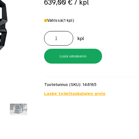
639,00
€
/ kpl
 saat saunan puupinnat taas siisteiksi
Usein kysytyt kysymykset 
Vähissä
(1 kpl)
GPB
18V-
kpl
6SRC
Radio
määrä
Lisää ostoskoriin
Tuotetunnus (SKU):
148165
Laske toimituskulujen arvio