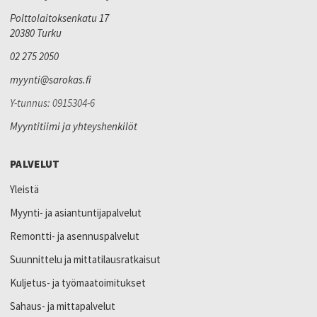
Polttolaitoksenkatu 17
20380 Turku
02 275 2050
myynti@sarokas.fi
Y-tunnus: 0915304-6
Myyntitiimi ja yhteyshenkilöt
PALVELUT
Yleistä
Myynti- ja asiantuntijapalvelut
Remontti- ja asennuspalvelut
Suunnittelu ja mittatilausratkaisut
Kuljetus- ja työmaatoimitukset
Sahaus- ja mittapalvelut