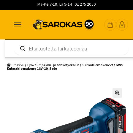
Ma-Pe 7-18, La 9-14 | 02 275 2050
Siirry
Siirry
Siirry
navigointiin
sisältöön
pääsisältöön
Products
search
Etusivu
/
Työkalut
/
Akku- ja sähkötyökalut
/
Kulmahiomakoneet
/ GWS
Kulmahiomakone 18V-10, Solo