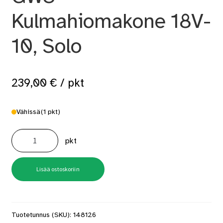
Kulmahiomakone 18V-
10, Solo
239,00
€
/ pkt
Vähissä
(1 pkt)
GWS
Kulmahiomakone
pkt
18V-
10,
Solo
määrä
Lisää ostoskoriin
Tuotetunnus (SKU):
148126