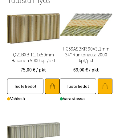
Tutustu myös
HC59ASBKR 90×3,1mm
Q21BXB 11,1x50mm
34° Runkonaula 2000
Hakanen 5000 kpl/pkt
kpl/pkt
75,00
€
/ pkt
69,00
€
/ pkt
Tuotetiedot
Tuotetiedot
Vähissä
Varastossa