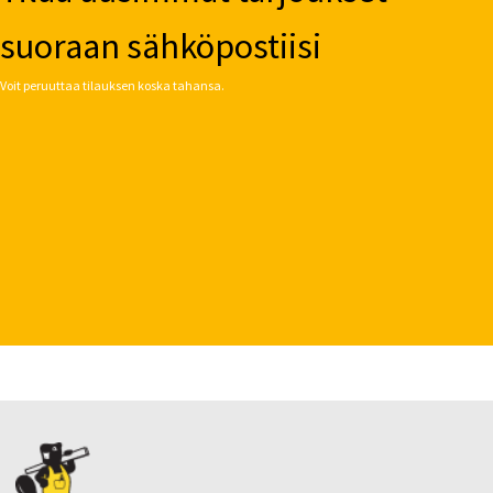
suoraan sähköpostiisi
Voit peruuttaa tilauksen koska tahansa.