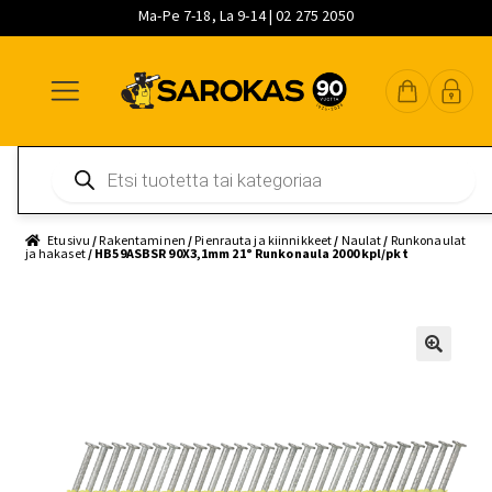
Ma-Pe 7-18, La 9-14 | 02 275 2050
Siirry
Siirry
Siirry
navigointiin
sisältöön
pääsisältöön
Products
search
Etusivu
/
Rakentaminen
/
Pienrauta ja kiinnikkeet
/
Naulat
/
Runkonaulat
ja hakaset
/ HB59ASBSR 90X3,1mm 21° Runkonaula 2000 kpl/pkt