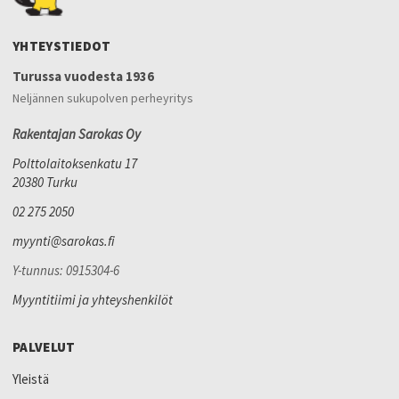
YHTEYSTIEDOT
Turussa vuodesta 1936
Neljännen sukupolven perheyritys
Rakentajan Sarokas Oy
Polttolaitoksenkatu 17
20380 Turku
02 275 2050
myynti@sarokas.fi
Y-tunnus: 0915304-6
Myyntitiimi ja yhteyshenkilöt
PALVELUT
Yleistä