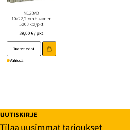
M12BAB
10×22,2mm Hakanen
5000 kpl/pkt
39,00
€
/ pkt
Tuotetiedot
Vähissä
UUTISKIRJE
Tilaa uusimmat tarjoukset