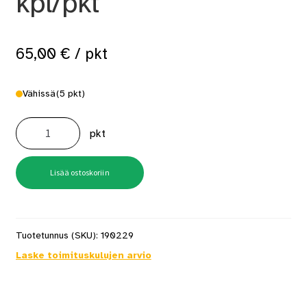
kpl/pkt
65,00
€
/ pkt
Vähissä
(5 pkt)
HB59ASBSR
90X3,1mm
pkt
21°
Runkonaula
2000
kpl/pkt
määrä
Lisää ostoskoriin
Tuotetunnus (SKU):
190229
Laske toimituskulujen arvio