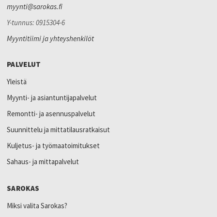
myynti@sarokas.fi
Y-tunnus: 0915304-6
Myyntitiimi ja yhteyshenkilöt
PALVELUT
Yleistä
Myynti- ja asiantuntijapalvelut
Remontti- ja asennuspalvelut
Suunnittelu ja mittatilausratkaisut
Kuljetus- ja työmaatoimitukset
Sahaus- ja mittapalvelut
SAROKAS
Miksi valita Sarokas?