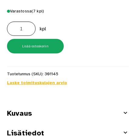
Varastossa
(7 kpl)
Helo
Solana
kpl
Wax
hirsivaha
himmeä
9
l
Lisää ostoskoriin
määrä
Tuotetunnus (SKU):
301145
Laske toimituskulujen arvio
Kuvaus
Lisätiedot