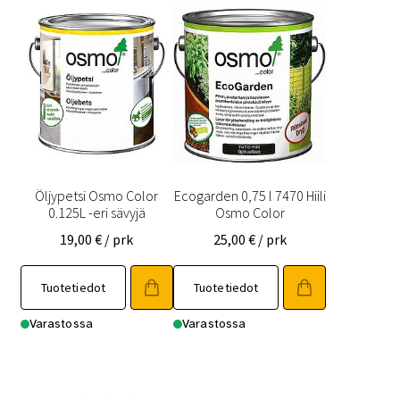
Öljypetsi Osmo Color
Ecogarden 0,75 l 7470 Hiili
0.125L -eri sävyjä
Osmo Color
19,00
€
/ prk
25,00
€
/ prk
Tällä
Tuotetiedot
Tuotetiedot
tuotteella
on
Varastossa
Varastossa
useampi
muunnelma.
Voit