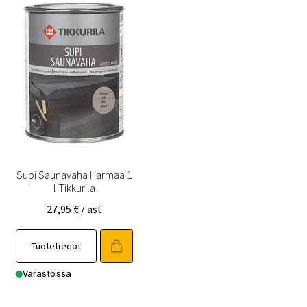
tehdä
valinnat
tuotteen
sivulla.
Supi Saunavaha Harmaa 1
l Tikkurila
27,95
€
/ ast
Tuotetiedot
Varastossa