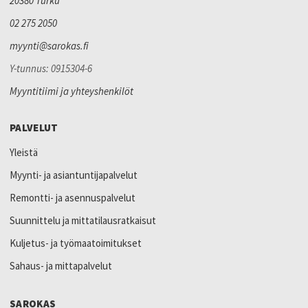
20380 Turku
02 275 2050
myynti@sarokas.fi
Y-tunnus: 0915304-6
Myyntitiimi ja yhteyshenkilöt
PALVELUT
Yleistä
Myynti- ja asiantuntijapalvelut
Remontti- ja asennuspalvelut
Suunnittelu ja mittatilausratkaisut
Kuljetus- ja työmaatoimitukset
Sahaus- ja mittapalvelut
SAROKAS