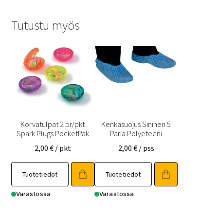
Tutustu myös
Korvatulpat 2 pr/pkt
Kenkäsuojus Sininen 5
Spark Plugs PocketPak
Paria Polyeteeni
2,00
€
/ pkt
2,00
€
/ pss
Tuotetiedot
Tuotetiedot
Varastossa
Varastossa