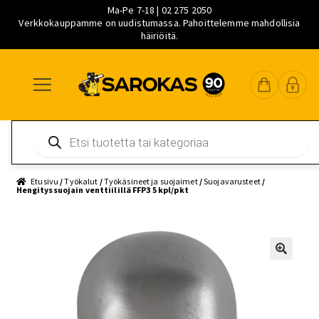
Ma-Pe 7-18 | 02 275 2050
Verkkokauppamme on uudistumassa. Pahoittelemme mahdollisia
häiriöitä.
Siirry
Siirry
Siirry
navigointiin
sisältöön
pääsisältöön
Products
search
Etusivu
/
Työkalut
/
Työkäsineet ja suojaimet
/
Suojavarusteet
/
Hengityssuojain venttiilillä FFP3 5 kpl/pkt