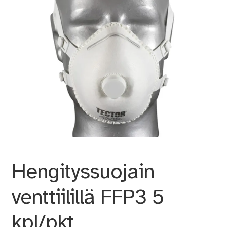
Hengityssuojain
venttiilillä FFP3 5
kpl/pkt